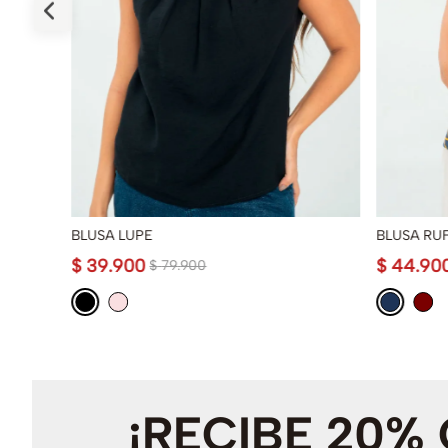
BLUSA LUPE
BLUSA RU
$
39
.
900
$
44
.
90
$
79
.
900
¡RECIBE 20%