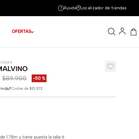
Ayuda
Localizador de tiendas
OFERTAS
1113684
MALVINO
$
89
.
900
-
50 %
tas
Cuotas de
$21.372
e 1.78m y tiene puesta la talla 6