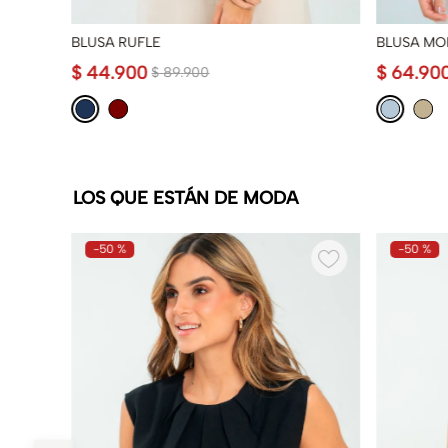
BLUSA RUFLE
BLUSA M
$
44
.
900
$
64
.
90
$
89
.
900
LOS QUE ESTÁN DE MODA
-
50 %
-
50 %