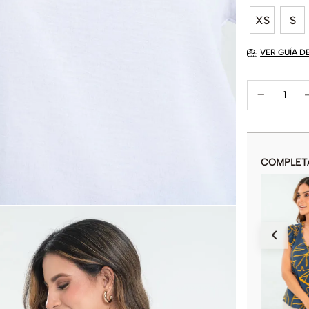
XS
S
VER GUÍA D
COMPLET
CAMISA JACKIE KENNEDY
$
69
.
900
COLOR
AÑADIR