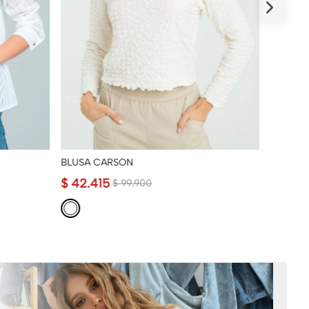
BLUSA CARSON
BLUSA C
$
42
.
415
$
59
.
9
$
99
.
900