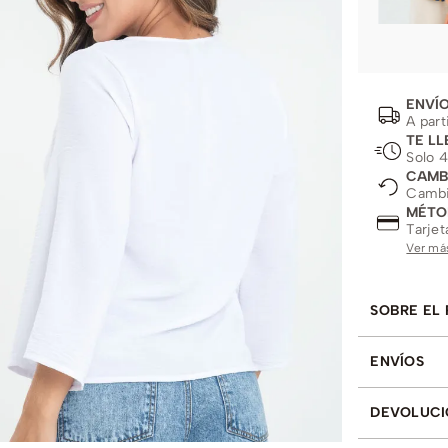
ENVÍO
A part
TE LL
Solo 4
CAMB
Cambio
MÉTO
Tarjet
Ver má
SOBRE EL
ENVÍOS
DEVOLUCI