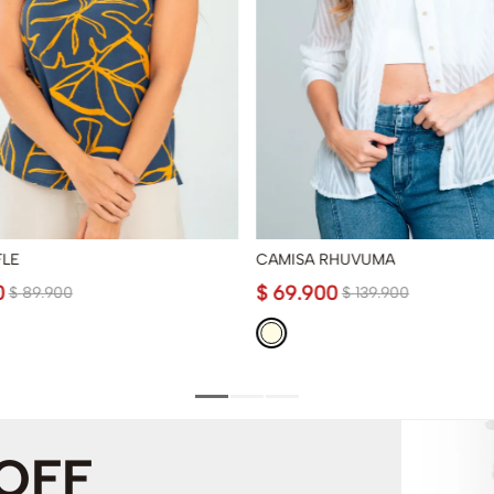
FLE
CAMISA RHUVUMA
0
$
69
.
900
$
89
.
900
$
139
.
900
 OFF