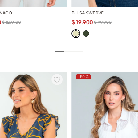
ONACO
BLUSA SWERVE
0
$
19
.
900
$
129
.
900
$
99
.
900
-
50 %