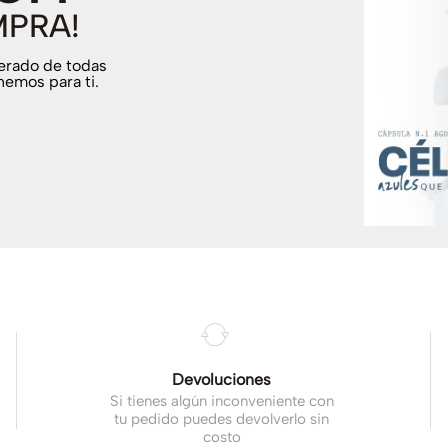
MPRA!
terado de todas
nemos para ti.
.
Devoluciones
Si tienes algún inconveniente con
tu pedido puedes devolverlo sin
costo