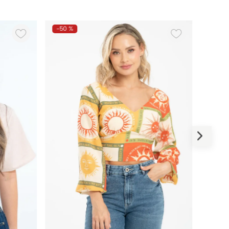
-
50 %
-
50 %