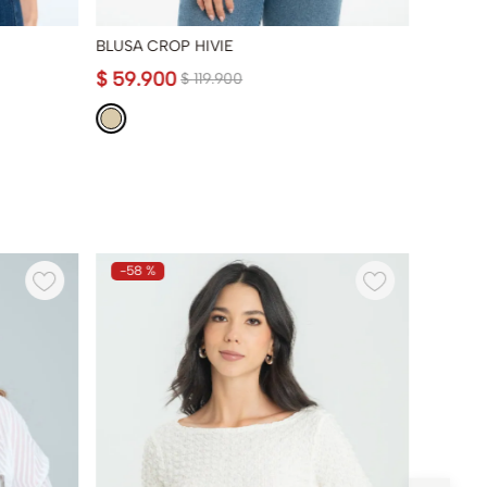
BLUSA CROP HIVIE
BLUSA 
$
59
.
900
$
54
.
9
$
119
.
900
-
58 %
-
50 %