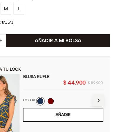
M
L
E TALLAS
A TU LOOK
BLUSA RUFLE
$
44
.
900
$
89
.
900
COLOR
AÑADIR