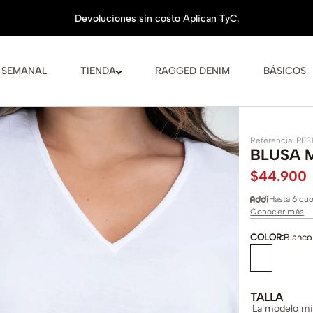
 SEMANAL
TIENDA
RAGGED DENIM
BÁSICOS
Referencia
:
PF3
BLUSA 
$
44
.
900
Hasta
6 cuo
Conocer más
COLOR
:
Blanco
TALLA
La modelo mid