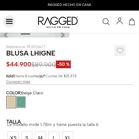
Referencia
:
PF31113677
BLUSA LHIGNE
$
44
.
900
$
89
.
900
-
50 %
Hasta
6 cuotas
Cuotas de
$21.372
Conocer más
COLOR
:
Beige Claro
TALLA
La modelo mide 1.78m y tiene puesta la talla 6
XS
S
M
L
XL