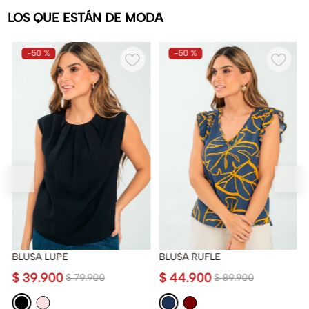
LOS QUE ESTÁN DE MODA
-
50 %
-
50 %
BLUSA LUPE
BLUSA RUFLE
$
39
.
900
$
44
.
900
$
79
.
900
$
89
.
900