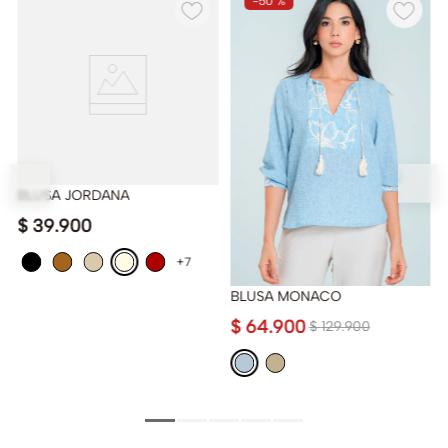
-
50 %
BLUSA JORDANA
$
39
.
900
+7
BLUSA MONACO
$
64
.
900
$
129
.
900