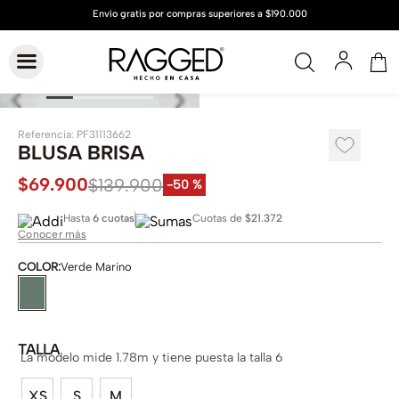
Referencia
:
PF31113662
BLUSA BRISA
$
69
.
900
$
139
.
900
-
50 %
Hasta
6 cuotas
Cuotas de
$21.372
Conocer más
COLOR
:
Verde Marino
TALLA
La modelo mide 1.78m y tiene puesta la talla 6
XS
S
M