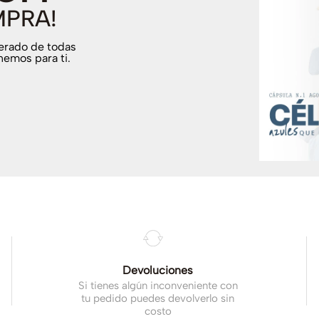
MPRA!
terado de todas
nemos para ti.
.
Devoluciones
Si tienes algún inconveniente con
tu pedido puedes devolverlo sin
costo