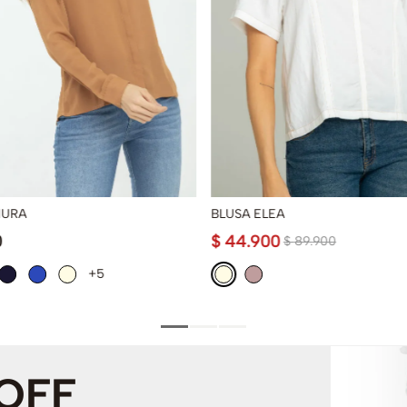
IURA
BLUSA ELEA
0
$
44
.
900
$
89
.
900
+5
 OFF