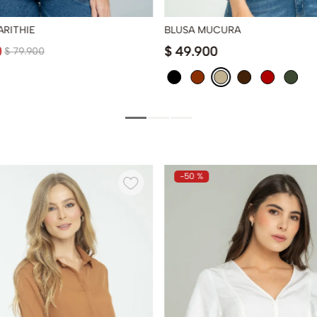
ARITHIE
BLUSA MUCURA
0
$
49
.
900
$
79
.
900
-
50 %