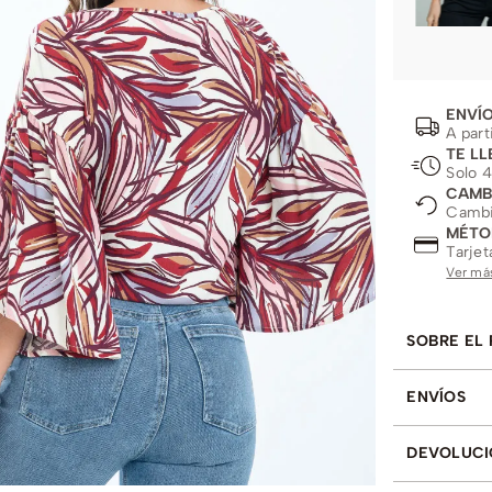
ENVÍO
A part
TE LL
Solo 4
CAMB
Cambio
MÉTO
Tarjet
Ver má
SOBRE EL
ENVÍOS
DEVOLUCI