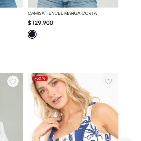
CAMISA TENCEL MANGA CORTA
BLUSA 
$
129
.
900
$
119
.
9
-
50 %