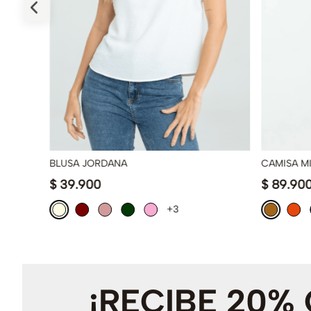
BLUSA JORDANA
CAMISA M
$
39
.
900
$
89
.
90
+3
¡RECIBE 20%