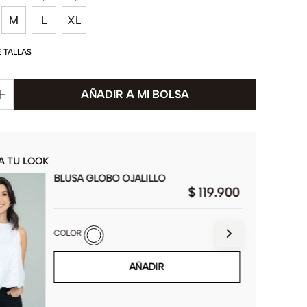
M
L
XL
E TALLAS
A TU LOOK
BLUSA GLOBO OJALILLO
$
119
.
900
COLOR
AÑADIR