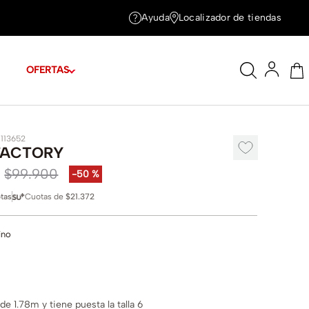
Ayuda
Localizador de tiendas
OFERTAS
1113652
FACTORY
$
99
.
900
-
50 %
tas
Cuotas de
$21.372
ino
e 1.78m y tiene puesta la talla 6