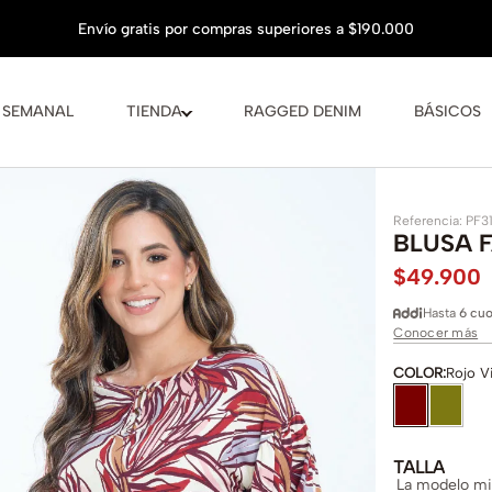
 SEMANAL
TIENDA
RAGGED DENIM
BÁSICOS
Referencia
:
PF3
BLUSA 
$
49
.
900
Hasta
6 cuo
Conocer más
COLOR
:
Rojo V
TALLA
La modelo mid