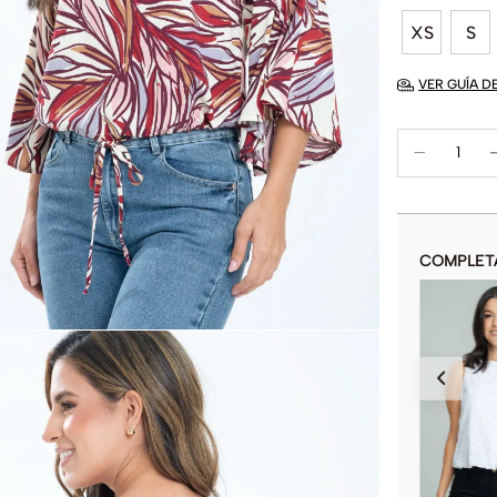
XS
S
VER GUÍA D
COMPLET
BLUSA SAMANTHA COTTON
$
59
.
900
$
119
.
900
COLOR
AÑADIR