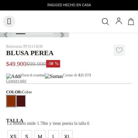
Referencia
:
PF31113638
BLUSA PEREA
$
49
.
900
$
99
.
900
-
50 %
Hasta
6 cuotas
Cuotas de
$21.372
Conocer más
COLOR
:
Cobre
TALLA
La modelo mide 1.78m y tiene puesta la talla 6
XS
S
M
L
XL