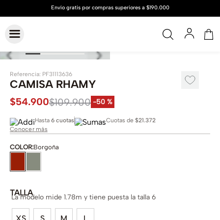
Referencia
:
PF31113636
CAMISA RHAMY
$
54
.
900
$
109
.
900
-
50 %
Hasta
6 cuotas
Cuotas de
$21.372
Conocer más
COLOR
:
Borgoña
TALLA
La modelo mide 1.78m y tiene puesta la talla 6
XS
S
M
L