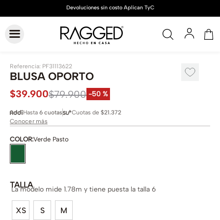
Referencia
:
PF31113622
BLUSA OPORTO
$
39
.
900
$
79
.
900
-
50 %
Hasta
6 cuotas
Cuotas de
$21.372
Conocer más
COLOR
:
Verde Pasto
TALLA
La modelo mide 1.78m y tiene puesta la talla 6
XS
S
M