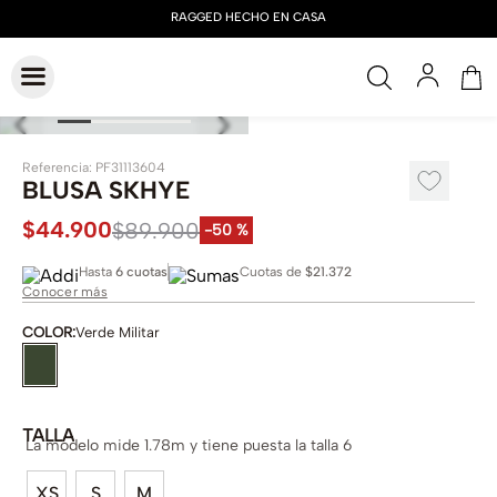
Referencia
:
PF31113604
BLUSA SKHYE
$
44
.
900
$
89
.
900
-
50 %
Hasta
6 cuotas
Cuotas de
$21.372
Conocer más
COLOR
:
Verde Militar
TALLA
La modelo mide 1.78m y tiene puesta la talla 6
XS
S
M