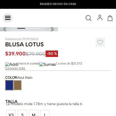
Referencia
:
PF31113603
BLUSA LOTUS
$
39
.
900
$
79
.
900
-
50 %
Hasta
6 cuotas
Cuotas de
$21.372
Conocer más
COLOR
:
Azul Klain
TALLA
La modelo mide 1.78m y tiene puesta la talla 6
XS
S
M
L