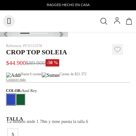
Referencia
:
PF31113578
CROP TOP SOLEIA
$
44
.
900
$
89
.
900
-
50 %
Hasta
6 cuotas
Cuotas de
$21.372
Conocer más
COLOR
:
Azul Rey
TALLA
La modelo mide 1.78m y tiene puesta la talla 6
S