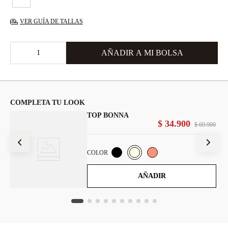
VER GUÍA DE TALLAS
COMPLETA TU LOOK
TOP BONNA
$
34
.
900
900
$
69
.
900
COLOR
AÑADIR