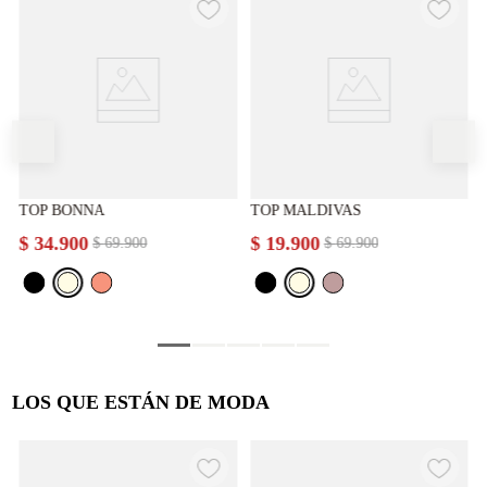
TOP BONNA
TOP MALDIVAS
$
34
.
900
$
19
.
900
$
69
.
900
$
69
.
900
LOS QUE ESTÁN DE MODA