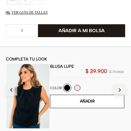
VER GUÍA DE TALLAS
COMPLETA TU LOOK
BLUSA LUPE
00
$
39
.
900
$
79
.
900
COLOR
AÑADIR