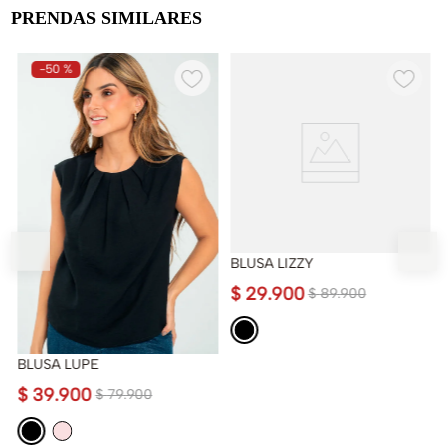
PRENDAS SIMILARES
-
50 %
BLUSA LIZZY
$
29
.
900
$
89
.
900
BLUSA LUPE
$
39
.
900
$
79
.
900