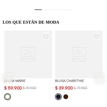
LOS QUE ESTÁN DE MODA
BLUSA MARIE
BLUSA CHARITHIE
$
59
.
900
$
39
.
900
$
119
.
900
$
79
.
900