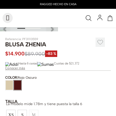
Referencia
:
PF31113559
BLUSA ZHENIA
$
14
.
900
$
89
.
900
-
83 %
Hasta
6 cuotas
Cuotas de
$21.372
Conocer más
COLOR
:
Rojo Oscuro
TALLA
La modelo mide 1.78m y tiene puesta la talla 6
XS
S
M