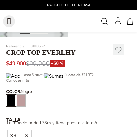
Referencia
:
PF31113557
CROP TOP EVERLHY
$
99
.
900
$
49
.
900
-
50 %
Hasta
6 cuotas
Cuotas de
$21.372
Conocer más
COLOR
:
Negro
TALLA
La modelo mide 1.78m y tiene puesta la talla 6
XS
S