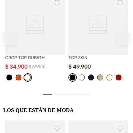
CROP TOP DUBATH
TOP SKIN
$
34
.
900
$
49
.
900
$
69
.
900
LOS QUE ESTÁN DE MODA