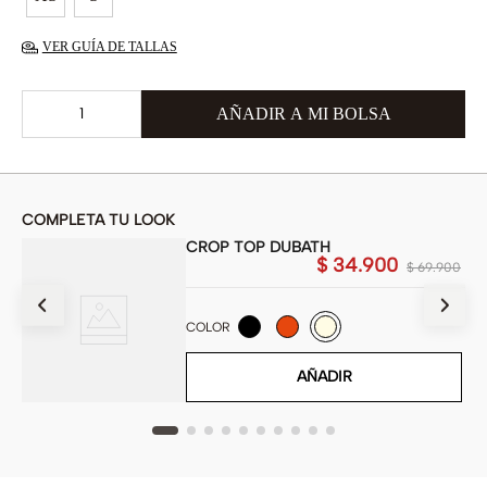
VER GUÍA DE TALLAS
COMPLETA TU LOOK
CROP TOP DUBATH
$
34
.
900
900
$
69
.
900
COLOR
AÑADIR