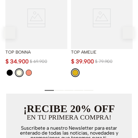
TOP BONNA
TOP AMELIE
$
34
.
900
$
39
.
900
$
69
.
900
$
79
.
900
¡RECIBE 20% OFF
EN TU PRIMERA COMPRA!
Suscríbete a nuestro Newsletter para estar
enterado de todas las noticias, novedades y
promociones que tenemos para ti.