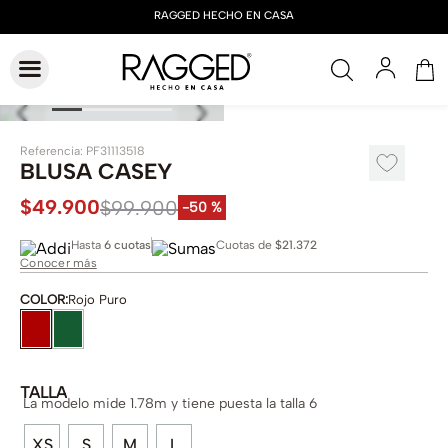
Referencia
:
PF31113518
BLUSA CASEY
$
49
.
900
$
99
.
900
-
50 %
Hasta
6 cuotas
Cuotas de
$21.372
Conocer más
COLOR
:
Rojo Puro
TALLA
La modelo mide 1.78m y tiene puesta la talla 6
XS
S
M
L