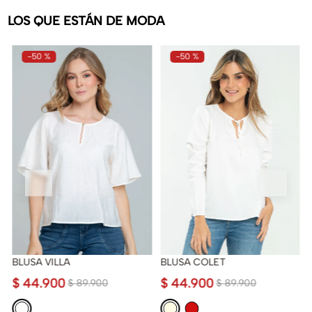
LOS QUE ESTÁN DE MODA
-
50 %
-
50 %
BLUSA VILLA
BLUSA COLET
$
44
.
900
$
44
.
900
$
89
.
900
$
89
.
900