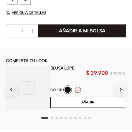
VER GUÍA DE TALLAS
COMPLETA TU LOOK
BLUSA LUPE
$
39
.
900
900
$
79
.
900
COLOR
AÑADIR