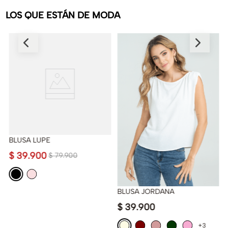
LOS QUE ESTÁN DE MODA
BLUSA LUPE
$
39
.
900
$
79
.
900
BLUSA JORDANA
$
39
.
900
+3