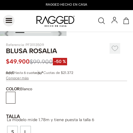
Referencia
:
PF31113509
BLUSA ROSALIA
$
49
.
900
$
99
.
900
-
50 %
Hasta
6 cuotas
Cuotas de
$21.372
Conocer más
COLOR
:
Blanco
TALLA
La modelo mide 1.78m y tiene puesta la talla 6
S
L