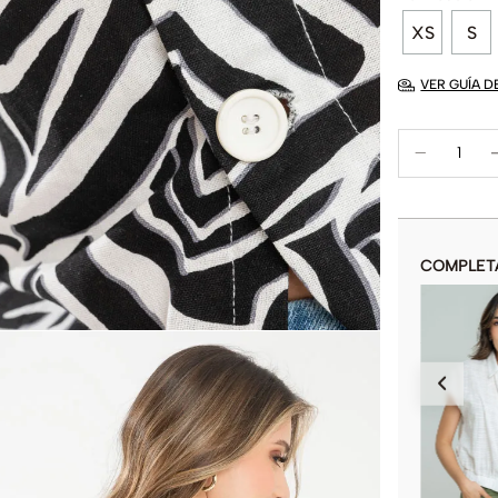
XS
S
VER GUÍA D
COMPLET
CAMISA CALISSA
$
54
.
900
$
109
.
900
COLOR
AÑADIR