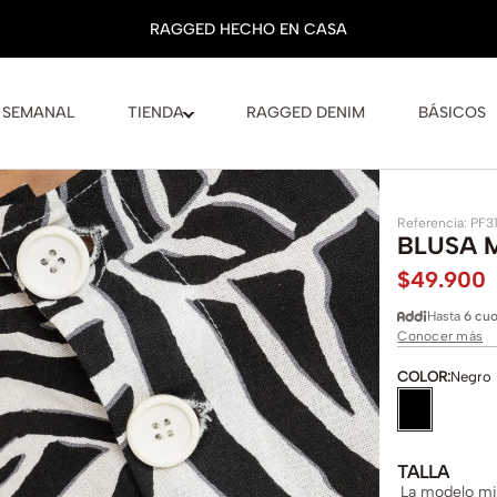
 SEMANAL
TIENDA
RAGGED DENIM
BÁSICOS
Referencia
:
PF3
BLUSA 
$
49
.
900
Hasta
6 cuo
Conocer más
COLOR
:
Negro
TALLA
La modelo mid