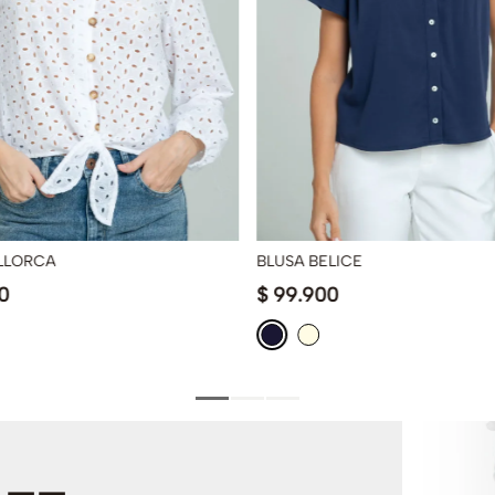
LLORCA
BLUSA BELICE
0
$
99
.
900