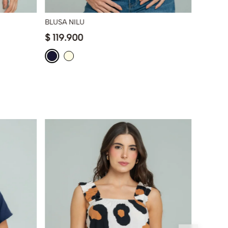
BLUSA NILU
BLUSA 
$
119
.
900
$
139
.