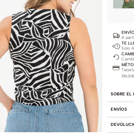
ENVÍO
A part
TE LL
Solo 4
CAMB
Cambio
MÉTO
Tarjet
Ver má
SOBRE EL
ENVÍOS
DEVOLUCI