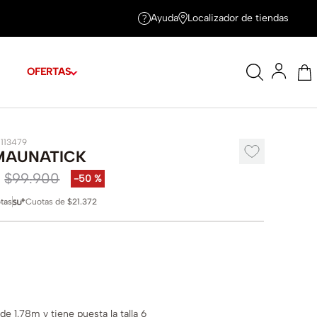
Ayuda
Localizador de tiendas
OFERTAS
1113479
MAUNATICK
$
99
.
900
-
50 %
tas
Cuotas de
$21.372
e 1.78m y tiene puesta la talla 6