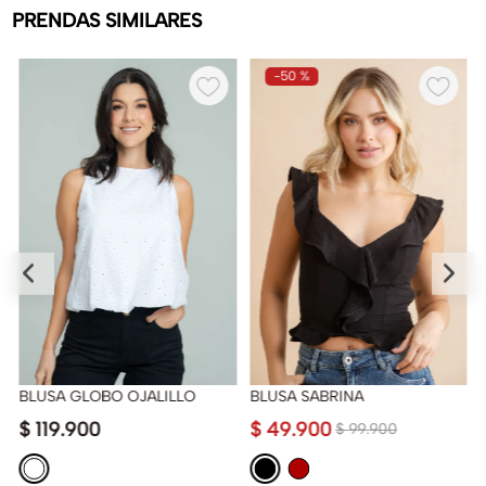
PRENDAS SIMILARES
-
50 %
BLUSA GLOBO OJALILLO
BLUSA SABRINA
$
119
.
900
$
49
.
900
$
99
.
900