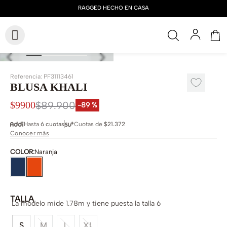
Referencia
:
PF31113461
BLUSA KHALI
$
89
.
900
$
9900
-
89 %
Hasta
6 cuotas
Cuotas de
$21.372
Conocer más
COLOR
:
Naranja
TALLA
La modelo mide 1.78m y tiene puesta la talla 6
S
M
L
XL