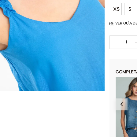
XS
S
VER GUÍA D
COMPLET
BLUSA CALIA
$
49
.
900
COLOR
AÑADIR