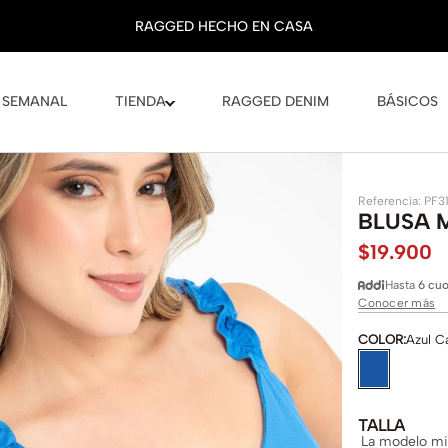
 SEMANAL
TIENDA
RAGGED DENIM
BÁSICOS
Referencia
:
PF3
BLUSA 
$
19
.
900
Hasta
6 cuo
Conocer más
COLOR
:
Azul C
TALLA
La modelo mid