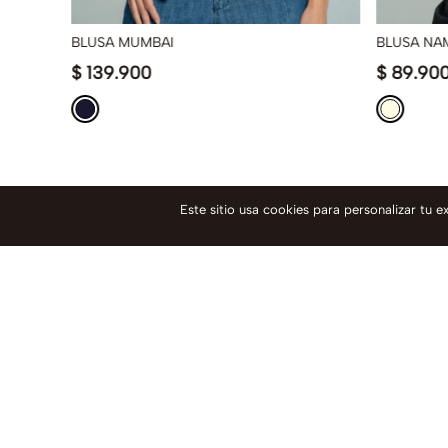
BLUSA MUMBAI
BLUSA NA
$
139
.
900
$
89
.
90
LOS QUE ESTÁN DE MODA
Este sitio usa cookies para personalizar tu 