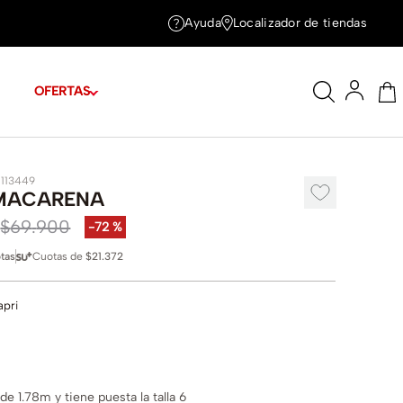
Ayuda
Localizador de tiendas
OFERTAS
1113449
MACARENA
$
69
.
900
-
72 %
tas
Cuotas de
$21.372
apri
e 1.78m y tiene puesta la talla 6