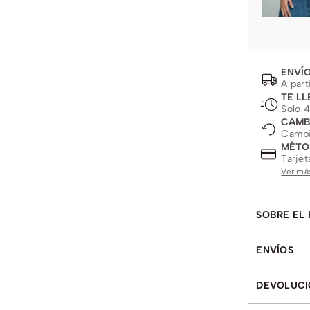
ENVÍO
A part
TE LL
Solo 4
CAMB
Cambio
MÉTO
Tarjet
Ver má
SOBRE EL
ENVÍOS
DEVOLUCI