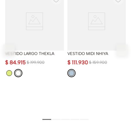
VESTIDO LARGO THEKLA
VESTIDO MIDI NHIYA
$
84
.
915
$
111
.
930
$
199
.
900
$
159
.
900