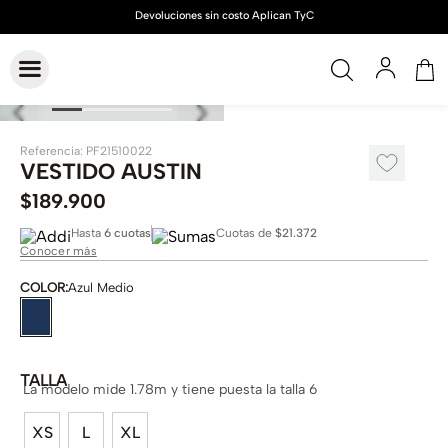
Referencia
:
PF21510022
VESTIDO AUSTIN
$
189
.
900
Hasta
6 cuotas
Cuotas de
$21.372
Conocer más
COLOR
:
Azul Medio
TALLA
La modelo mide 1.78m y tiene puesta la talla 6
XS
L
XL