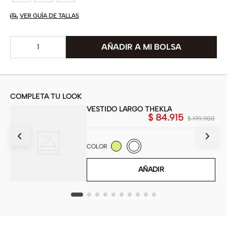
VER GUÍA DE TALLAS
COMPLETA TU LOOK
VESTIDO LARGO THEKLA
$
84
.
915
900
$
199
.
900
COLOR
AÑADIR