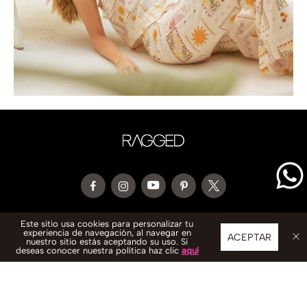
CONTACTO
Este sitio usa cookies para personalizar tu
experiencia de navegación, al navegar en
ACEPTAR
nuestro sitio estás aceptando su uso. Si
WhatsApp: 333 602 5564
deseas conocer nuestra política haz clic
aquí
servicioalcliente@ragged.com.co
SERVICIO AL CLIENTE