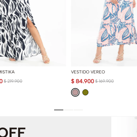
ISTIKA
VESTIDO VEREO
0
$
84
.
900
$
219
.
900
$
169
.
900
 OFF