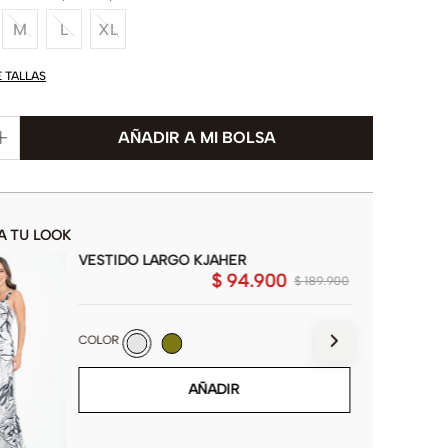
M
L
XL
E TALLAS
A TU LOOK
VESTIDO LARGO KJAHER
$
94
.
900
$
189
.
900
COLOR
AÑADIR