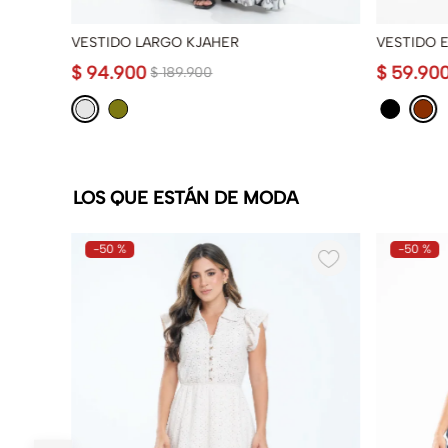
VESTIDO LARGO KJAHER
VESTIDO E
$
94
.
900
$
59
.
90
$
189
.
900
LOS QUE ESTÁN DE MODA
-
50 %
-
50 %