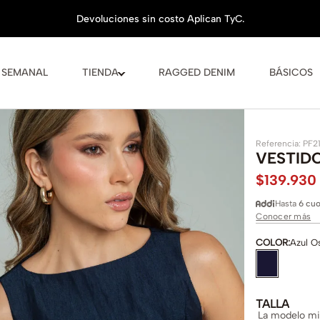
 SEMANAL
TIENDA
RAGGED DENIM
BÁSICOS
Referencia
:
PF2
VESTIDO
$
139
.
930
Hasta
6 cuo
Conocer más
COLOR
:
Azul O
TALLA
La modelo mid