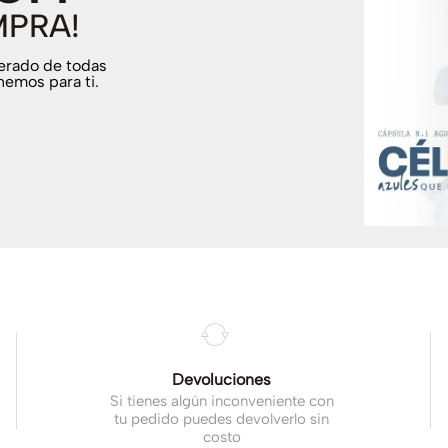
MPRA!
terado de todas
nemos para ti.
.
Devoluciones
Si tienes algún inconveniente con
tu pedido puedes devolverlo sin
costo