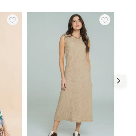
-
50 %