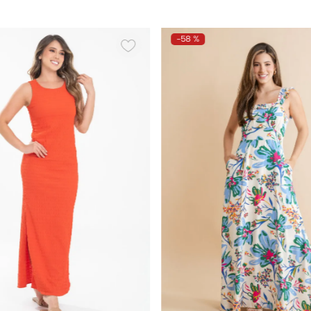
-
58 %