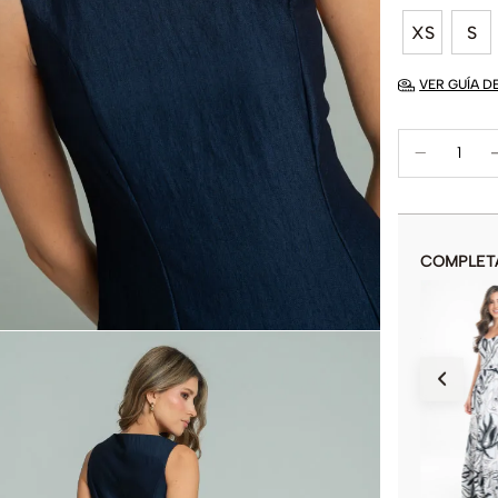
XS
S
VER GUÍA D
COMPLET
VESTIDO CORTO MOON
$
74
.
900
$
149
.
900
COLOR
AÑADIR