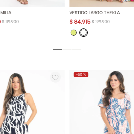
MILIA
VESTIDO LARGO THEKLA
0
$
84
.
915
$
119
.
900
$
199
.
900
-
50 %