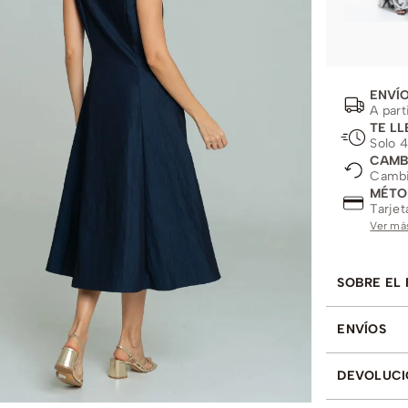
ENVÍO
A part
TE LL
Solo 4
CAMB
Cambio
MÉTO
Tarjet
Ver má
SOBRE EL
ENVÍOS
DEVOLUCI