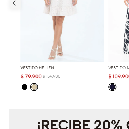
VESTIDO HELLEN
VESTIDO M
$
79
.
900
$
109
.
90
$
159
.
900
¡RECIBE 20%