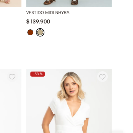
VESTIDO MIDI NHYRA
VESTID
$
139
.
900
$
74
.
9
-
58 %