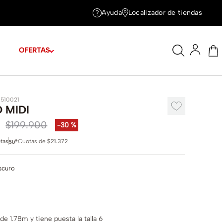
Ayuda
Localizador de tiendas
OFERTAS
1510021
 MIDI
$
199
.
900
-
30 %
tas
Cuotas de
$21.372
scuro
e 1.78m y tiene puesta la talla 6