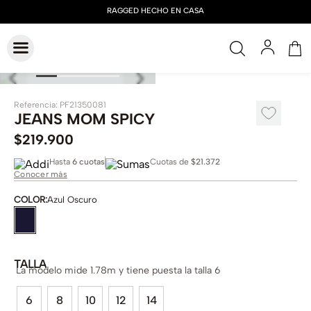
Referencia
:
PF21350081
JEANS MOM SPICY
$
219
.
900
Hasta
6 cuotas
Cuotas de
$21.372
Conocer más
COLOR
:
Azul Oscuro
TALLA
La modelo mide 1.78m y tiene puesta la talla 6
6
8
10
12
14