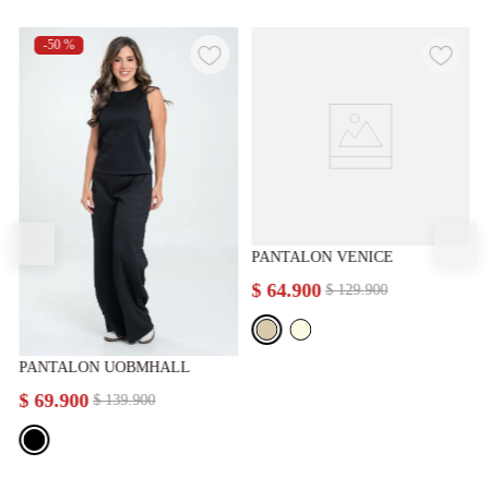
-
50 %
PANTALON VENICE
$
64
.
900
$
129
.
900
PANTALON UOBMHALL
$
69
.
900
$
139
.
900