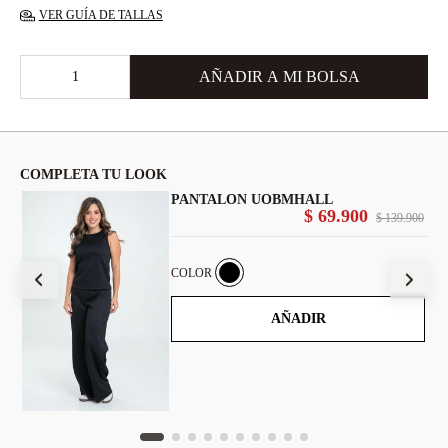
VER GUÍA DE TALLAS
COMPLETA TU LOOK
PANTALON UOBMHALL
00
$
69
.
900
$
139
.
900
COLOR
AÑADIR