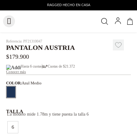
Referencia
:
PF21310047
PANTALON AUSTRIA
$
179
.
900
Hasta
6 cuotas
Cuotas de
$21.372
Conocer más
COLOR
:
Azul Medio
TALLA
La modelo mide 1.78m y tiene puesta la talla 6
6