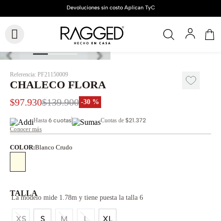
Referencia
:
PF21150009
CHALECO FLORA
$
97
.
930
$
139
.
900
-
30 %
Hasta
6 cuotas
Cuotas de
$21.372
Conocer más
COLOR
:
Blanco Crudo
TALLA
La modelo mide 1.78m y tiene puesta la talla 6
XS
S
M
L
XL