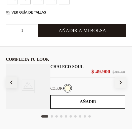
VER GUÍA DE TALLAS
COMPLETA TU LOOK
CHALECO SOUL
$
49
.
900
900
$
99
.
900
COLOR
AÑADIR