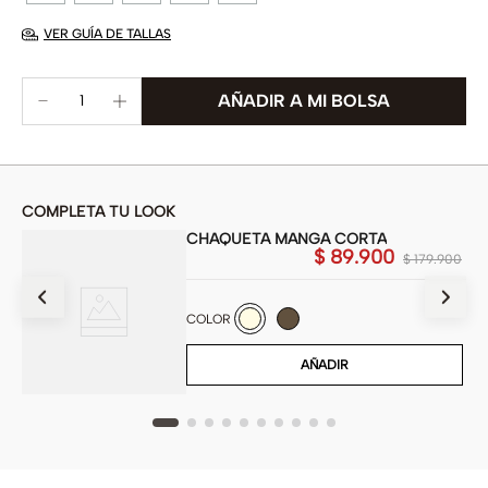
VER GUÍA DE TALLAS
COMPLETA TU LOOK
CHAQUETA MANGA CORTA
$
89
.
900
900
$
179
.
900
COLOR
AÑADIR