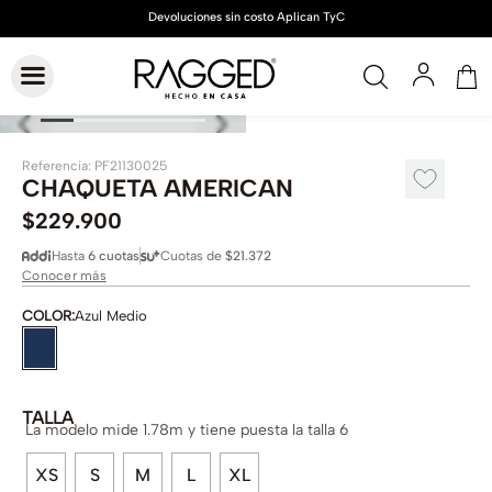
Referencia
:
PF21130025
CHAQUETA AMERICAN
$
229
.
900
Hasta
6 cuotas
Cuotas de
$21.372
Conocer más
COLOR
:
Azul Medio
TALLA
La modelo mide 1.78m y tiene puesta la talla 6
XS
S
M
L
XL