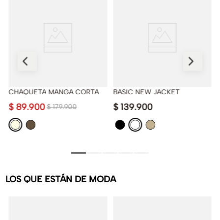
!
CHAQUETA MANGA CORTA
BASIC NEW JACKET
$
89
.
900
$
139
.
900
$
179
.
900
LOS QUE ESTÁN DE MODA