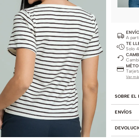
ENVÍO
A part
TE LL
Solo 4
CAMB
Cambio
MÉTO
Tarjet
Ver má
SOBRE EL
ENVÍOS
DEVOLUCI