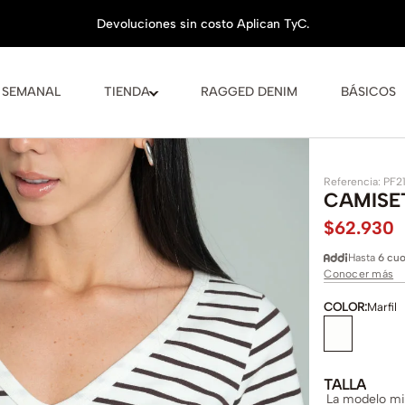
 SEMANAL
TIENDA
RAGGED DENIM
BÁSICOS
Referencia
:
PF2
CAMISE
$
62
.
930
Hasta
6 cuo
Conocer más
COLOR
:
Marfil
TALLA
La modelo mid