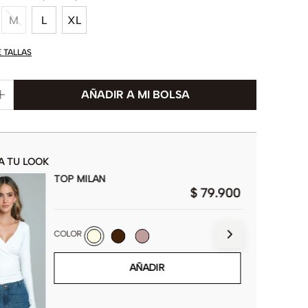
M
L
XL
E TALLAS
A TU LOOK
TOP MILAN
$
79
.
900
COLOR
AÑADIR