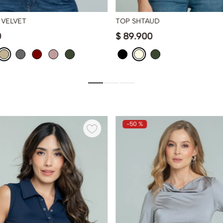
 VELVET
TOP SHTAUD
0
$
89
.
900
-
50 %