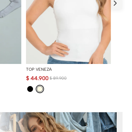
TOP VENEZA
TOP MA
$
44
.
900
$
79
.
9
$
89
.
900