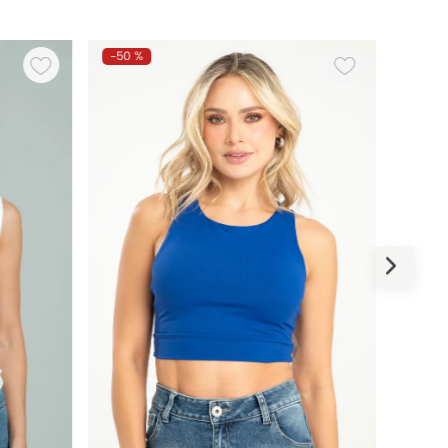
-
50 %