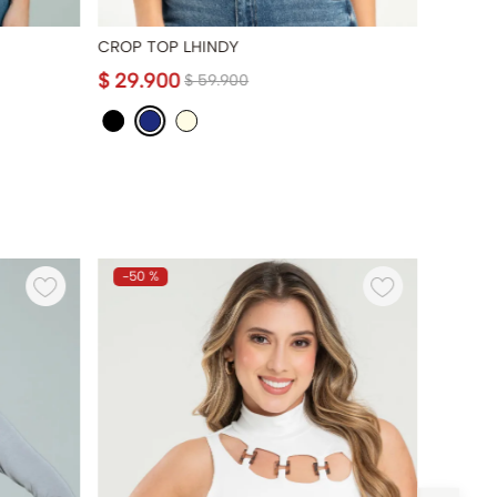
CROP TOP LHINDY
BUZO E
$
29
.
900
$
79
.
9
$
59
.
900
-
50 %