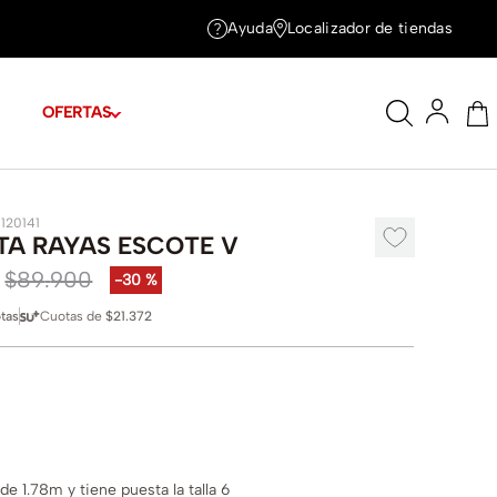
Ayuda
Localizador de tiendas
OFERTAS
1120141
TA RAYAS ESCOTE V
$
89
.
900
-
30 %
tas
Cuotas de
$21.372
e 1.78m y tiene puesta la talla 6