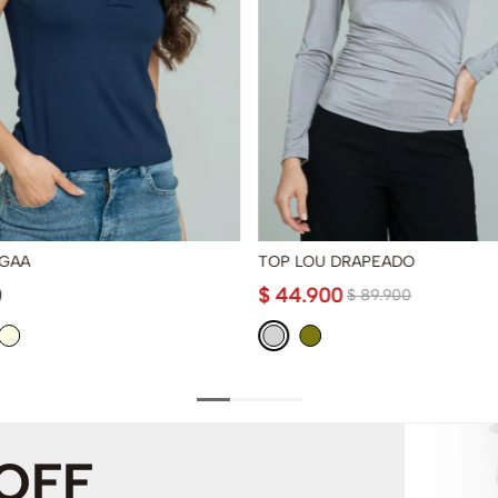
GAA
TOP LOU DRAPEADO
0
$
44
.
900
$
89
.
900
 OFF