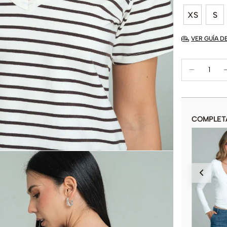
XS
S
VER GUÍA D
COMPLET
CAMISETA NAVIDAD 23
$
29
.
900
$
59
.
900
COLOR
AÑADIR