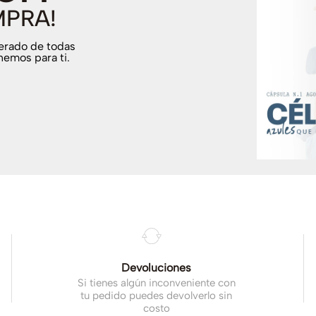
MPRA!
terado de todas
nemos para ti.
.
Devoluciones
Si tienes algún inconveniente con
tu pedido puedes devolverlo sin
costo