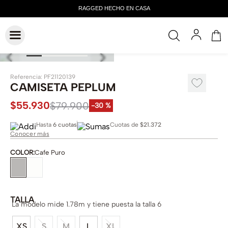
Referencia
:
PF21120139
CAMISETA PEPLUM
$
55
.
930
$
79
.
900
-
30 %
Hasta
6 cuotas
Cuotas de
$21.372
Conocer más
COLOR
:
Cafe Puro
TALLA
La modelo mide 1.78m y tiene puesta la talla 6
XS
S
M
L
XL