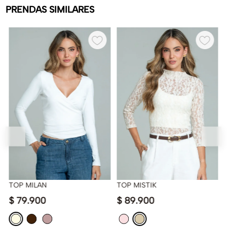
PRENDAS SIMILARES
O
TOP MILAN
TOP MISTIK
$
79
.
900
$
89
.
900