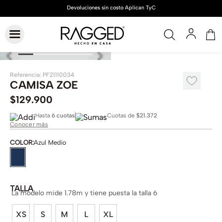
Referencia
:
PF21110034
CAMISA ZOE
$
129
.
900
Hasta
6 cuotas
Cuotas de
$21.372
Conocer más
COLOR
:
Azul Medio
TALLA
La modelo mide 1.78m y tiene puesta la talla 6
XS
S
M
L
XL