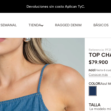
 SEMANAL
TIENDA
RAGGED DENIM
BÁSICOS
Referencia
:
PF2
TOP CH
$
79
.
900
Hasta
6 cuo
Conocer más
COLOR
:
Azul M
TALLA
La modelo mid