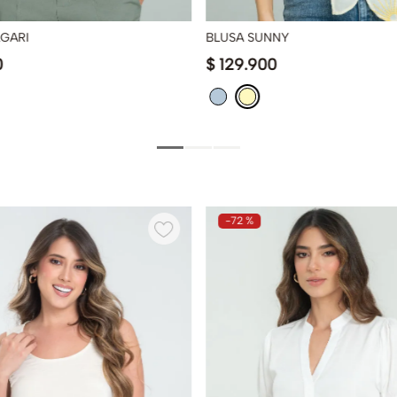
LGARI
BLUSA SUNNY
0
$
129
.
900
-
72 %