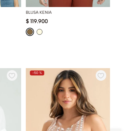
BLUSA KENIA
CAMISA
$
119
.
900
$
139
.
-
50 %