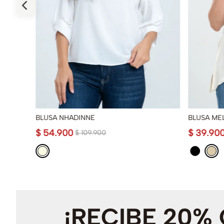
BLUSA NHADINNE
BLUSA ME
$
54
.
900
$
39
.
90
$
109
.
900
¡RECIBE 20%