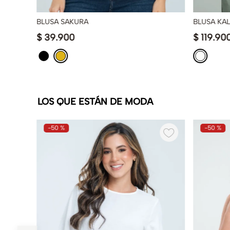
BLUSA SAKURA
BLUSA KA
$
39
.
900
$
119
.
90
LOS QUE ESTÁN DE MODA
-
50 %
-
50 %