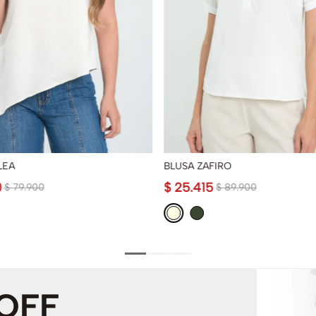
LEA
BLUSA ZAFIRO
0
$
25
.
415
$
79
.
900
$
89
.
900
 OFF