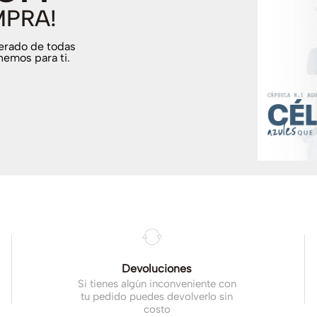
MPRA!
terado de todas
nemos para ti.
.
Devoluciones
Si tienes algún inconveniente con
tu pedido puedes devolverlo sin
costo