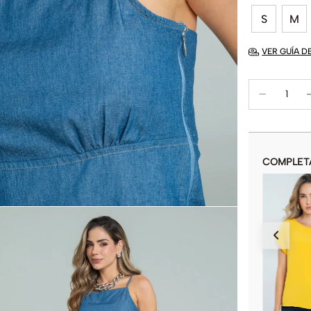
S
M
VER GUÍA D
COMPLET
BLUSA AMAREO
$
89
.
900
COLOR
AÑADIR