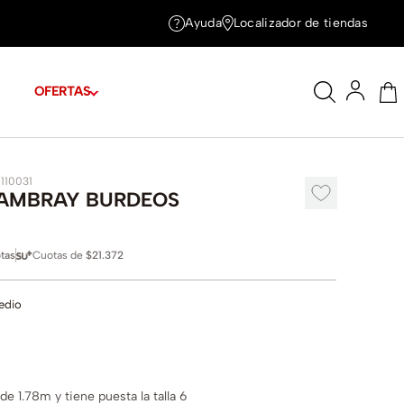
Ayuda
Localizador de tiendas
OFERTAS
1110031
AMBRAY BURDEOS
tas
Cuotas de
$21.372
edio
e 1.78m y tiene puesta la talla 6