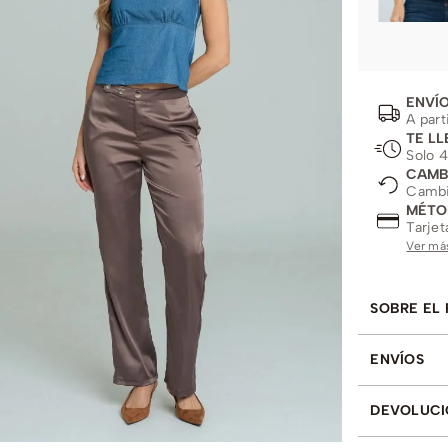
ENVÍO
A part
TE LL
Solo 4
CAMB
Cambio
MÉTO
Tarjet
Ver má
SOBRE EL
ENVÍOS
DEVOLUCI