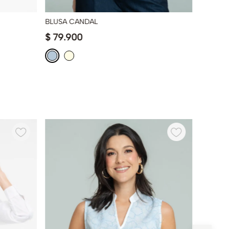
BLUSA CANDAL
CAMISA 
$
79
.
900
$
119
.
9