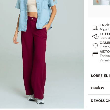
ENVÍO
A part
TE LL
Solo 4
CAMB
Cambio
MÉTO
Tarjet
Ver má
SOBRE EL
ENVÍOS
DEVOLUCI