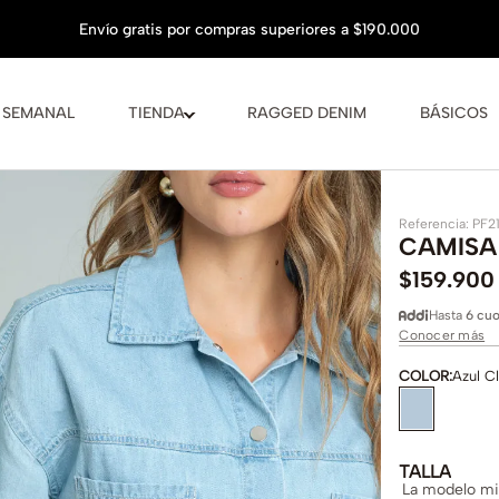
 SEMANAL
TIENDA
RAGGED DENIM
BÁSICOS
Referencia
:
PF2
CAMISA
$
159
.
900
Hasta
6 cuo
Conocer más
COLOR
:
Azul C
TALLA
La modelo mid