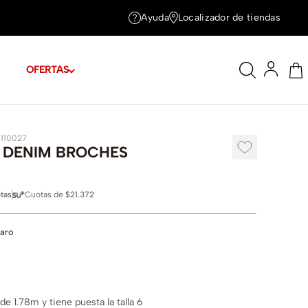
Ayuda
Localizador de tiendas
OFERTAS
1110027
 DENIM BROCHES
tas
Cuotas de
$21.372
laro
e 1.78m y tiene puesta la talla 6