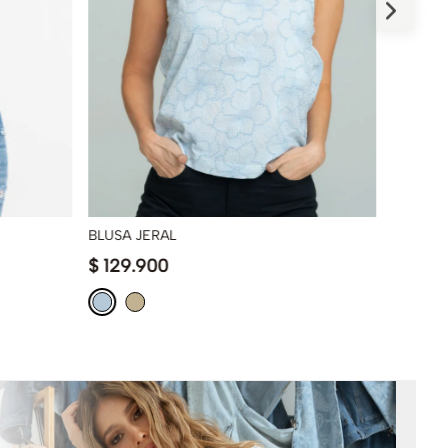
BLUSA JERAL
BLUSA 
$
129
.
900
$
119
.
9