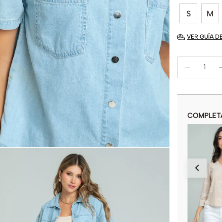
S
M
VER GUÍA D
COMPLET
BLUSA CARLY
$
89
.
900
COLOR
AÑADIR