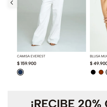
CAMISA EVEREST
BLUSA MU
$
159
.
900
$
49
.
90
¡RECIBE 20%