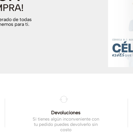
MPRA!
terado de todas
nemos para ti.
.
Devoluciones
Si tienes algún inconveniente con
tu pedido puedes devolverlo sin
costo