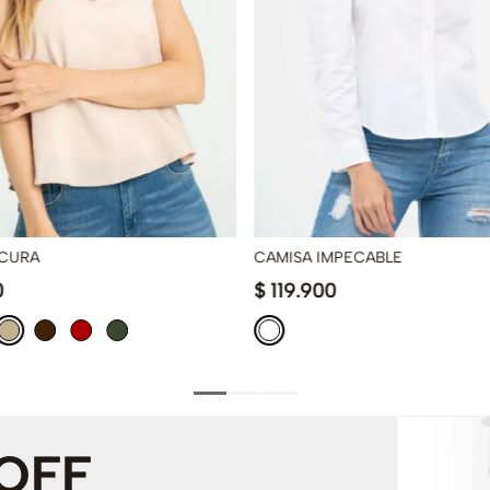
CURA
CAMISA IMPECABLE
0
$
119
.
900
 OFF