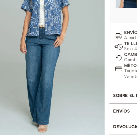
ENVÍO
A part
TE LL
Solo 4
CAMB
Cambio
MÉTO
Tarjet
Ver má
SOBRE EL
ENVÍOS
DEVOLUCI