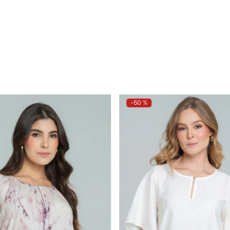
-
50 %