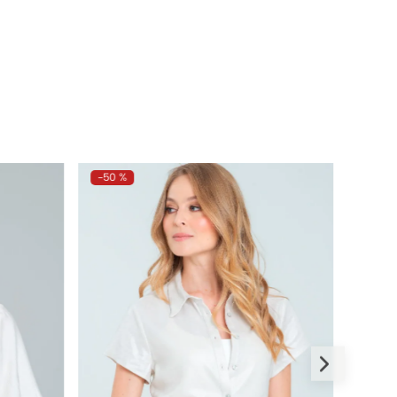
-
50 %
-
50 %