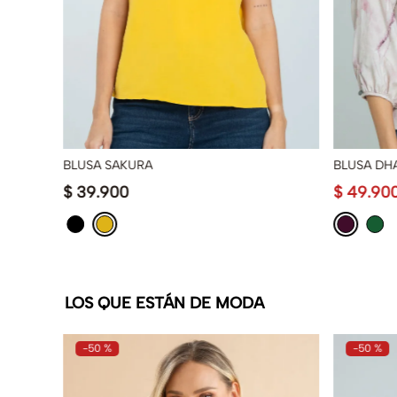
BLUSA SAKURA
BLUSA DH
$
39
.
900
$
49
.
90
LOS QUE ESTÁN DE MODA
-
50 %
-
50 %