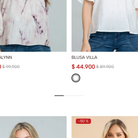
ALYNN
BLUSA VILLA
0
$
44
.
900
$
99
.
900
$
89
.
900
-
50 %