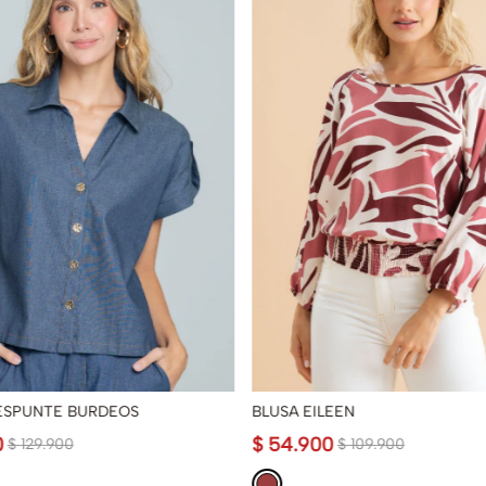
ESPUNTE BURDEOS
BLUSA EILEEN
0
$
54
.
900
$
129
.
900
$
109
.
900