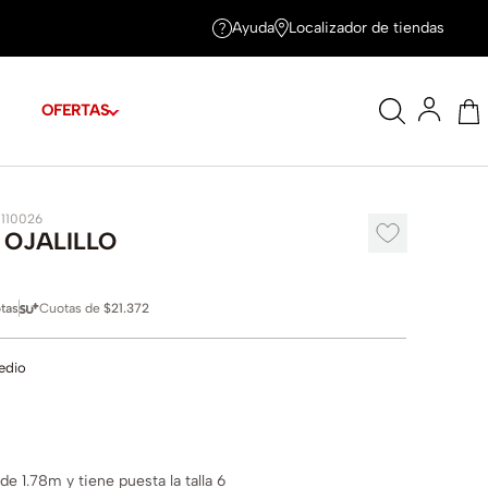
Ayuda
Localizador de tiendas
OFERTAS
1110026
 OJALILLO
tas
Cuotas de
$21.372
edio
e 1.78m y tiene puesta la talla 6