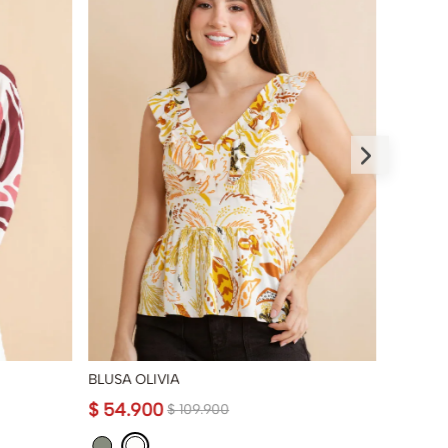
BLUSA OLIVIA
CAMISA
$
54
.
900
$
59
.
9
$
109
.
900