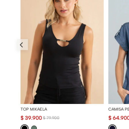
TOP MIKAELA
CAMISA P
$
39
.
900
$
64
.
90
$
79
.
900