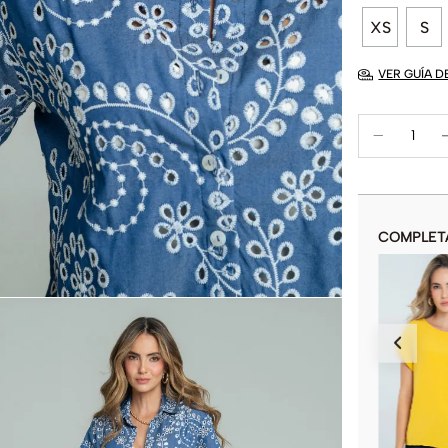
XS
S
VER GUÍA D
COMPLET
BLUSA TEJIDA GOLD
$
44
.
900
$
89
.
900
COLOR
AÑADIR