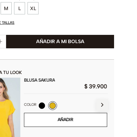
M
L
XL
E TALLAS
A TU LOOK
BLUSA SAKURA
$
39
.
900
COLOR
AÑADIR