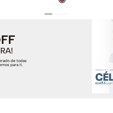
OFF
RA!
terado de todas
emos para ti.