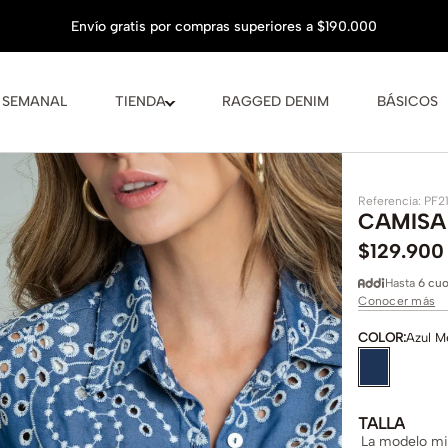
 SEMANAL
TIENDA
RAGGED DENIM
BÁSICOS
Referencia
:
PF2
CAMISA
$
129
.
900
Hasta
6 cuo
Conocer más
COLOR
:
Azul M
TALLA
La modelo mid