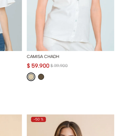
CAMISA CHADH
BLUSA 
$
59
.
900
$
34
.
9
$
119
.
900
-
50 %
-
50 %