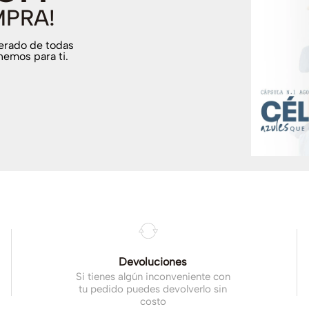
MPRA!
terado de todas
nemos para ti.
.
Devoluciones
Si tienes algún inconveniente con
tu pedido puedes devolverlo sin
costo