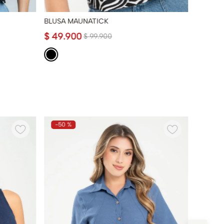
BLUSA MAUNATICK
CAMISA
$
49
.
900
$
69
.
9
$
99
.
900
-
50 %