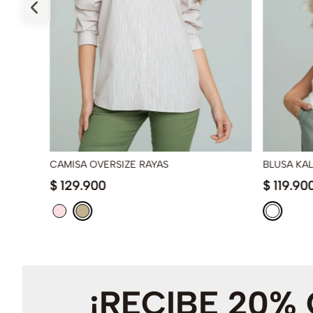
CAMISA OVERSIZE RAYAS
BLUSA KA
$
129
.
900
$
119
.
90
¡RECIBE 20%