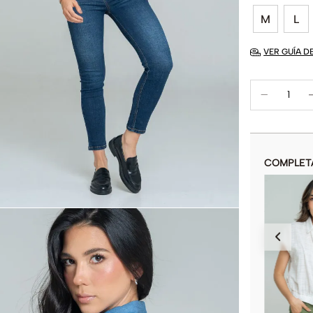
M
L
VER GUÍA D
COMPLET
BLUSA CHRISSY
$
24
.
900
$
89
.
900
COLOR
AÑADIR