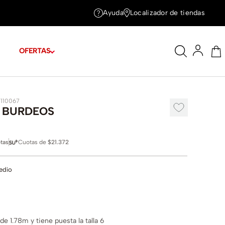
Ayuda
Localizador de tiendas
OFERTAS
7110067
 BURDEOS
tas
Cuotas de
$21.372
edio
e 1.78m y tiene puesta la talla 6