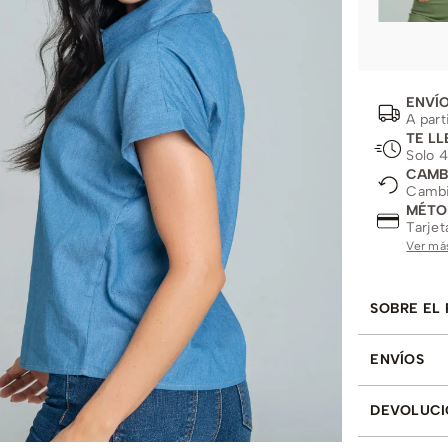
ENVÍO
A part
TE LL
Solo 4
CAMB
Cambio
MÉTO
Tarjet
Ver má
SOBRE EL
ENVÍOS
DEVOLUCI