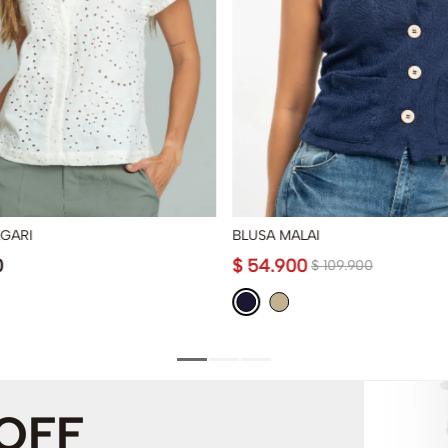
LGARI
BLUSA MALAI
0
$
54
.
900
$
109
.
900
 OFF