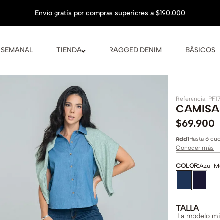
 SEMANAL
TIENDA
RAGGED DENIM
BÁSICOS
Referencia
:
PF1
CAMISA
$
69
.
900
Hasta
6 cuo
Conocer más
COLOR
:
Azul M
TALLA
La modelo mid