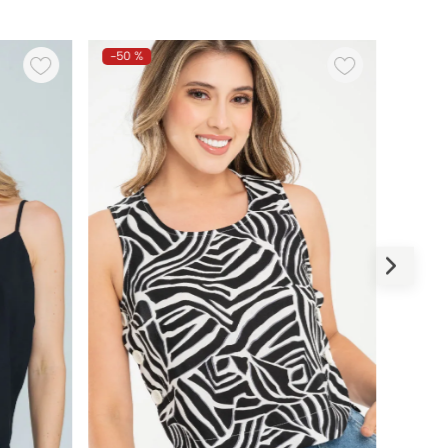
-
50 %