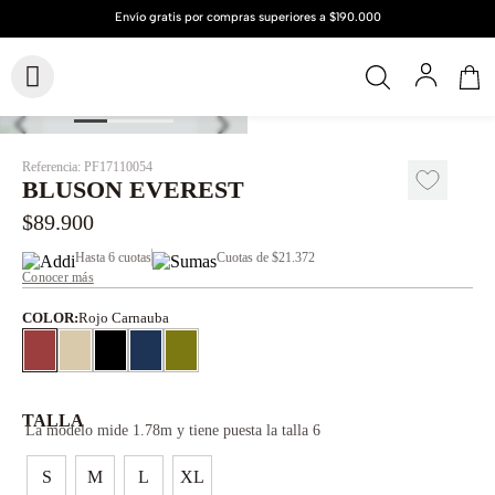
Referencia
:
PF17110054
BLUSON EVEREST
$
89
.
900
Hasta
6 cuotas
Cuotas de
$21.372
Conocer más
COLOR
:
Rojo Carnauba
TALLA
La modelo mide 1.78m y tiene puesta la talla 6
S
M
L
XL