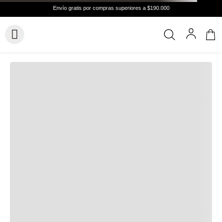
Hasta
6 cuotas
Cuotas de
$21.372
Conocer más
VER GUÍA DE TALLAS