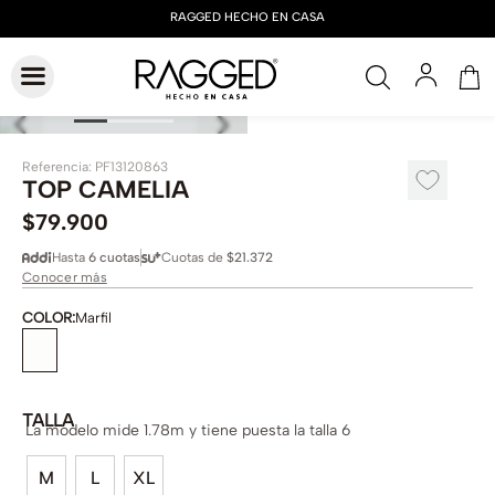
Referencia
:
PF13120863
TOP CAMELIA
$
79
.
900
Hasta
6 cuotas
Cuotas de
$21.372
Conocer más
COLOR
:
Marfil
TALLA
La modelo mide 1.78m y tiene puesta la talla 6
M
L
XL