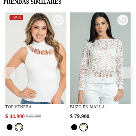
PRENDAS SIMILARES
-
50 %
TOP VENEZA
BUZO EN MALLA
$
44
.
900
$
79
.
900
$
89
.
900