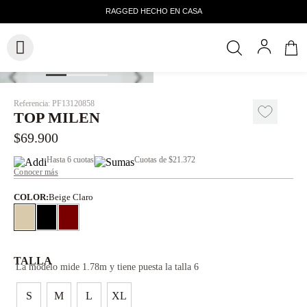
Referencia
:
PF13120858
TOP MILEN
$
69
.
900
Hasta
6 cuotas
Cuotas de
$21.372
Conocer más
COLOR
:
Beige Claro
TALLA
La modelo mide 1.78m y tiene puesta la talla 6
S
M
L
XL