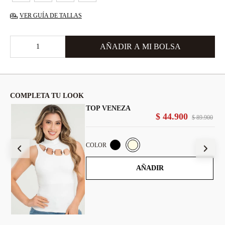
VER GUÍA DE TALLAS
COMPLETA TU LOOK
TOP VENEZA
$
44
.
900
900
$
89
.
900
COLOR
AÑADIR