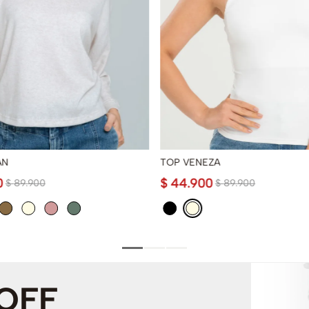
AN
TOP VENEZA
0
$
44
.
900
$
89
.
900
$
89
.
900
 OFF