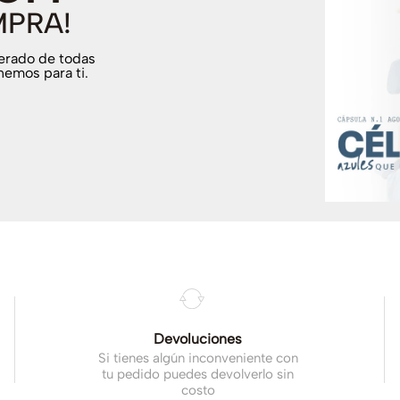
MPRA!
terado de todas
nemos para ti.
.
Devoluciones
Si tienes algún inconveniente con
tu pedido puedes devolverlo sin
costo