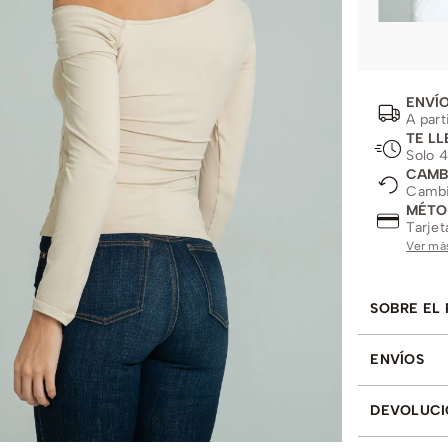
ENVÍO
A part
TE LL
Solo 4
CAMB
Cambio
MÉTO
Tarjet
Ver má
SOBRE EL
ENVÍOS
DEVOLUCI