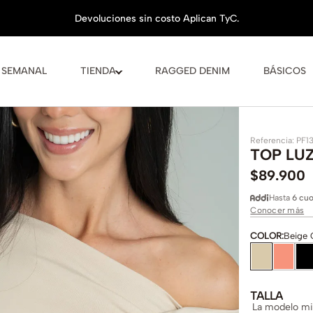
 SEMANAL
TIENDA
RAGGED DENIM
BÁSICOS
Referencia
:
PF1
TOP LU
$
89
.
900
Hasta
6 cuo
Conocer más
COLOR
:
Beige 
TALLA
La modelo mid