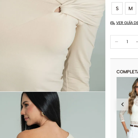
S
M
VER GUÍA D
COMPLET
CAMISETA NAVIDAD 23
$
29
.
900
$
59
.
900
COLOR
AÑADIR