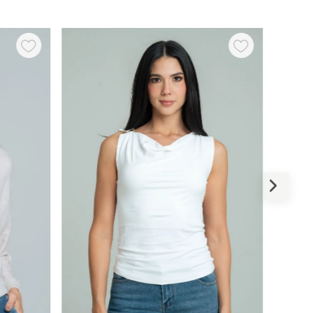
-
64 %