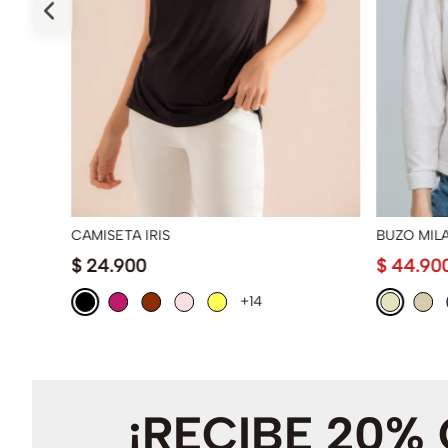
CAMISETA IRIS
BUZO MIL
$
24
.
900
$
44
.
90
+14
¡RECIBE 20%