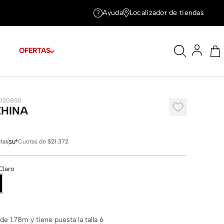
Ayuda
Localizador de tiendas
OFERTAS
3120850
ZHINA
tas
Cuotas de
$21.372
Claro
e 1.78m y tiene puesta la talla 6