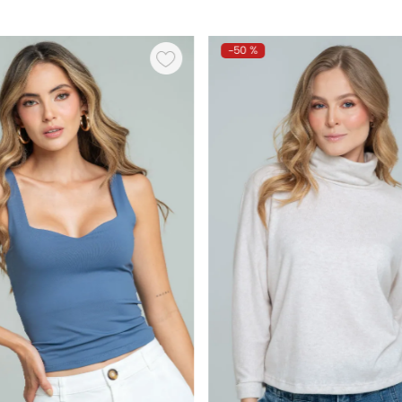
-
50 %