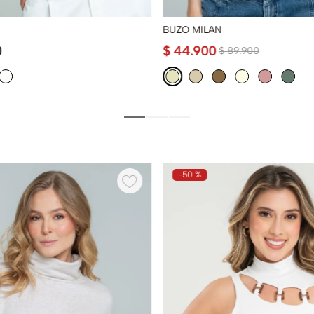
BUZO MILAN
0
$
44
.
900
$
89
.
900
-
50 %