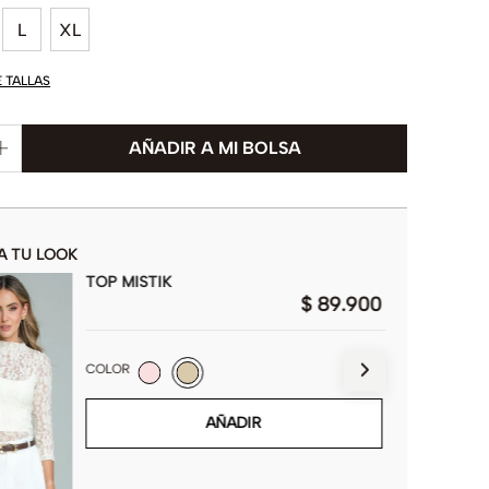
L
XL
E TALLAS
A TU LOOK
TOP MISTIK
$
89
.
900
COLOR
AÑADIR