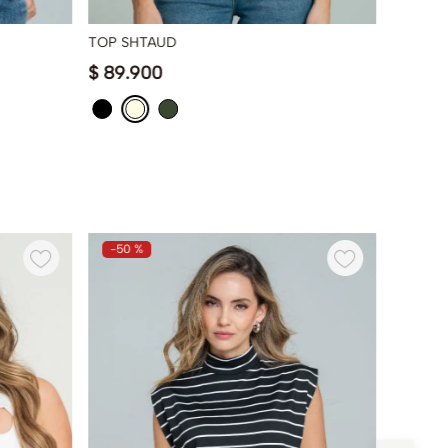
TOP SHTAUD
CAMISE
$
89
.
900
$
24
.
9
-
50 %
-
58 %