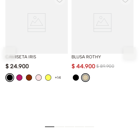
CAMISETA IRIS
BLUSA ROTHY
$
24
.
900
$
44
.
900
$
89
.
900
+14