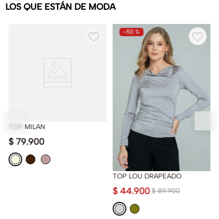
LOS QUE ESTÁN DE MODA
-
50 %
TOP MILAN
$
79
.
900
TOP LOU DRAPEADO
$
44
.
900
$
89
.
900