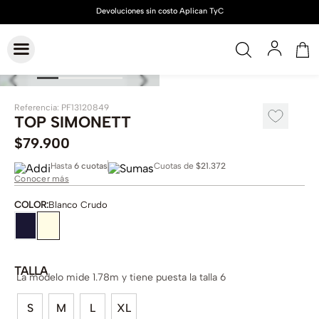
Referencia
:
PF13120849
TOP SIMONETT
$
79
.
900
Hasta
6 cuotas
Cuotas de
$21.372
Conocer más
COLOR
:
Blanco Crudo
TALLA
La modelo mide 1.78m y tiene puesta la talla 6
S
M
L
XL