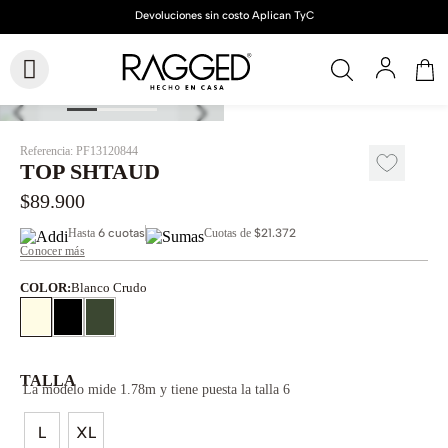
Referencia
:
PF13120844
TOP SHTAUD
$
89
.
900
Hasta
6 cuotas
Cuotas de
$21.372
Conocer más
COLOR
:
Blanco Crudo
TALLA
La modelo mide 1.78m y tiene puesta la talla 6
L
XL