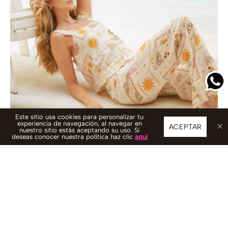
Este sitio usa cookies para personalizar tu
experiencia de navegación, al navegar en
ACEPTAR
nuestro sitio estás aceptando su uso. Si
deseas conocer nuestra política haz clic
aquí
Pago contra entrega y en efectivo:
Con Pago Contra Entrega
recibes tu pedido y pagas al momento de la entrega en
CONTACTO
efectivo. También puedes pagar en puntos Efecty o Baloto