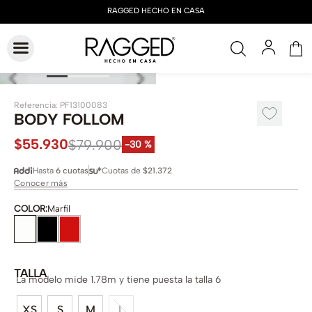
Referencia
:
PF13100083
BODY FOLLOM
$
55
.
930
$
79
.
900
-
30 %
Hasta
6 cuotas
Cuotas de
$21.372
Conocer más
COLOR
:
Marfil
TALLA
La modelo mide 1.78m y tiene puesta la talla 6
XS
S
M
L