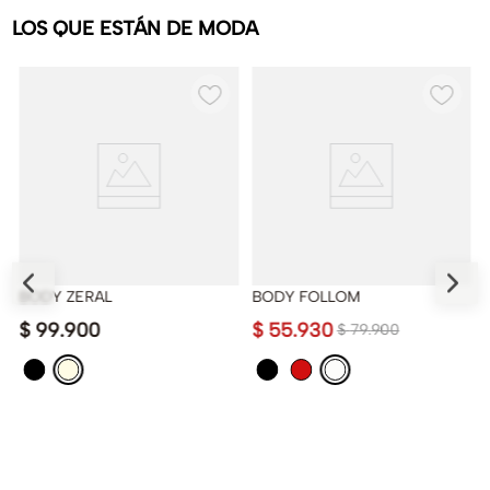
LOS QUE ESTÁN DE MODA
BODY ZERAL
BODY FOLLOM
$
99
.
900
$
55
.
930
$
79
.
900