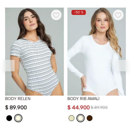
-
50 %
BODY RELEN
BODY RIB AMALI
$
89
.
900
$
44
.
900
$
89
.
900