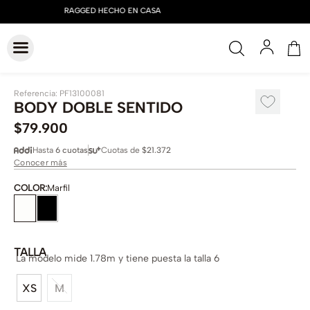
Referencia
:
PF13100081
BODY DOBLE SENTIDO
$
79
.
900
Hasta
6 cuotas
Cuotas de
$21.372
Conocer más
COLOR
:
Marfil
TALLA
La modelo mide 1.78m y tiene puesta la talla 6
XS
M