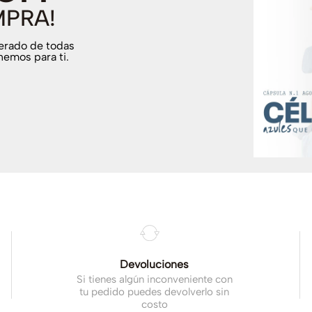
MPRA!
terado de todas
nemos para ti.
.
Devoluciones
Si tienes algún inconveniente con
tu pedido puedes devolverlo sin
costo