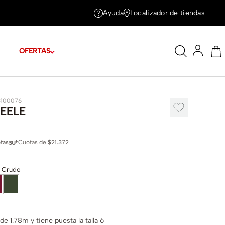
Ayuda
Localizador de tiendas
OFERTAS
3100076
EELE
tas
Cuotas de
$21.372
 Crudo
e 1.78m y tiene puesta la talla 6