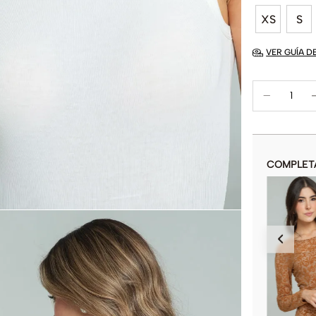
XS
S
VER GUÍA D
COMPLET
BODY MANGA LARGA BRILLO
$
64
.
900
$
129
.
900
COLOR
AÑADIR