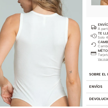
ENVÍO
A part
TE LL
Solo 4
CAMB
Cambio
MÉTO
Tarjet
Ver má
SOBRE EL
ENVÍOS
DEVOLUCI