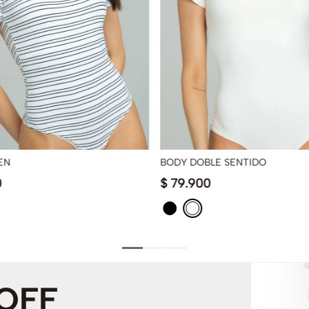
EN
BODY DOBLE SENTIDO
0
$
79
.
900
 OFF