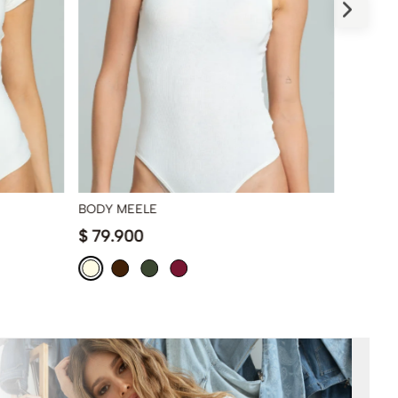
BODY MEELE
BODY A
$
79
.
900
$
59
.
9