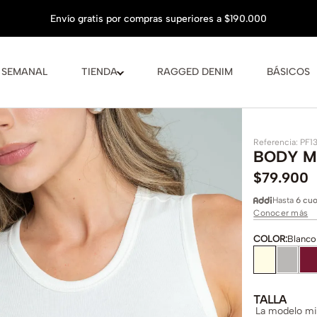
 SEMANAL
TIENDA
RAGGED DENIM
BÁSICOS
Referencia
:
PF1
BODY M
$
79
.
900
Hasta
6 cuo
Conocer más
COLOR
:
Blanco
TALLA
La modelo mid