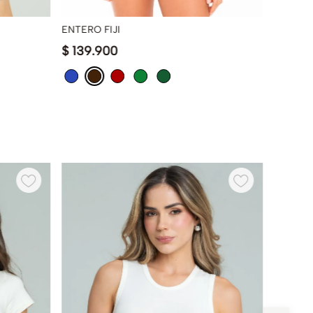
ENTERO FIJI
BODY J
$
139
.
900
$
79
.
9