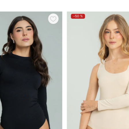
-
50 %