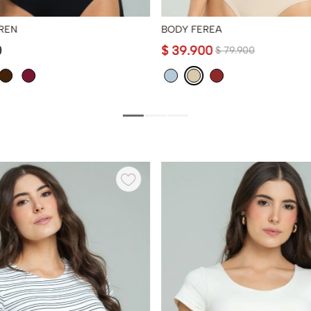
REN
BODY FEREA
0
$
39
.
900
$
79
.
900