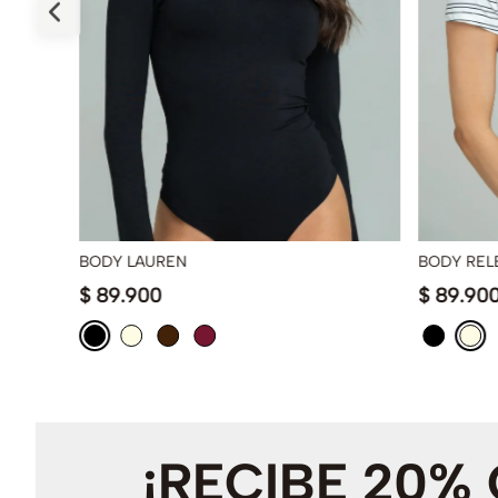
BODY LAUREN
BODY REL
$
89
.
900
$
89
.
90
¡RECIBE 20%