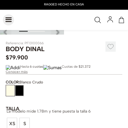
Referencia
:
PF13100066
BODY DINAL
$
79
.
900
Hasta
6 cuotas
Cuotas de
$21.372
Conocer más
COLOR
:
Blanco Crudo
TALLA
La modelo mide 1.78m y tiene puesta la talla 6
XS
S