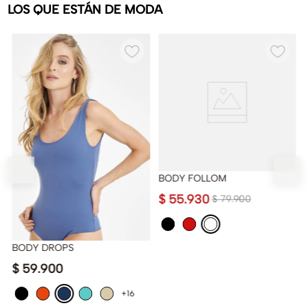
LOS QUE ESTÁN DE MODA
BODY FOLLOM
$
55
.
930
$
79
.
900
BODY DROPS
$
59
.
900
+16