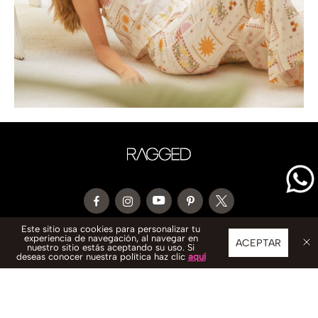
Este sitio usa cookies para personalizar tu
experiencia de navegación, al navegar en
CONTACTO
ACEPTAR
nuestro sitio estás aceptando su uso. Si
deseas conocer nuestra política haz clic
aquí
WhatsApp: 333 602 5564
servicioalcliente@ragged.com.co