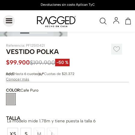
Referencia
:
PF12510421
VESTIDO POLKA
$
99
.
900
$
199
.
900
-
50 %
Hasta
6 cuotas
Cuotas de
$21.372
Conocer más
COLOR
:
Cafe Puro
TALLA
La modelo mide 1.78m y tiene puesta la talla 6
XS
S
M
L