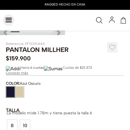
Referencia
:
PF12310444
PANTALON MILLHER
$
159
.
900
Hasta
6 cuotas
Cuotas de
$21.372
Conocer más
COLOR
:
Azul Oscuro
TALLA
La modelo mide 1.78m y tiene puesta la talla 6
8
10