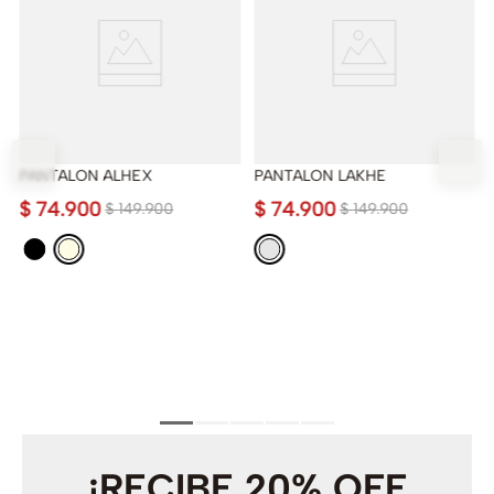
PANTALON ALHEX
PANTALON LAKHE
$
74
.
900
$
74
.
900
$
149
.
900
$
149
.
900
¡RECIBE 20% OFF