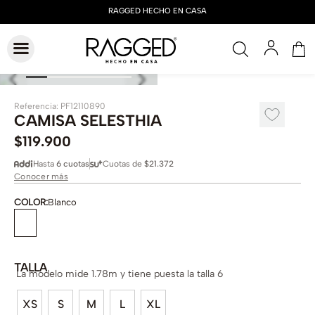
Referencia
:
PF12110890
CAMISA SELESTHIA
$
119
.
900
Hasta
6 cuotas
Cuotas de
$21.372
Conocer más
COLOR
:
Blanco
TALLA
La modelo mide 1.78m y tiene puesta la talla 6
XS
S
M
L
XL