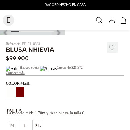
Referencia
:
PF12110883
BLUSA NHIEVIA
$
99
.
900
Hasta
6 cuotas
Cuotas de
$21.372
Conocer más
COLOR
:
Marfil
TALLA
La modelo mide 1.78m y tiene puesta la talla 6
M
L
XL