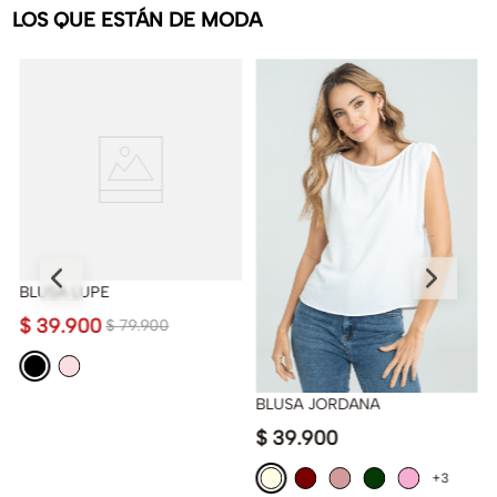
LOS QUE ESTÁN DE MODA
BLUSA LUPE
$
39
.
900
$
79
.
900
BLUSA JORDANA
$
39
.
900
+3