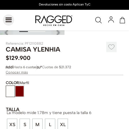
Referencia
:
PF12110882
CAMISA YLENHIA
$
129
.
900
Hasta
6 cuotas
Cuotas de
$21.372
Conocer más
COLOR
:
Marfil
TALLA
La modelo mide 1.78m y tiene puesta la talla 6
XS
S
M
L
XL