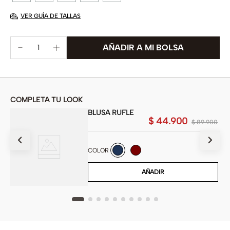
VER GUÍA DE TALLAS
COMPLETA TU LOOK
BLUSA RUFLE
00
$
44
.
900
$
89
.
900
COLOR
AÑADIR