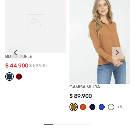
BLUSA RUFLE
$
44
.
900
$
89
.
900
CAMISA MIURA
$
89
.
900
+5