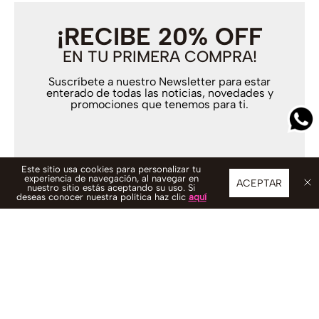
¡RECIBE 20% OFF
EN TU PRIMERA COMPRA!
Suscríbete a nuestro Newsletter para estar
enterado de todas las noticias, novedades y
promociones que tenemos para ti.
Este sitio usa cookies para personalizar tu
experiencia de navegación, al navegar en
SUSCRIBIRSE
ACEPTAR
nuestro sitio estás aceptando su uso. Si
deseas conocer nuestra política haz clic
aquí
Pago contra entrega y en efectivo:
Con Pago Contra Entrega
recibes tu pedido y pagas al momento de la entrega en