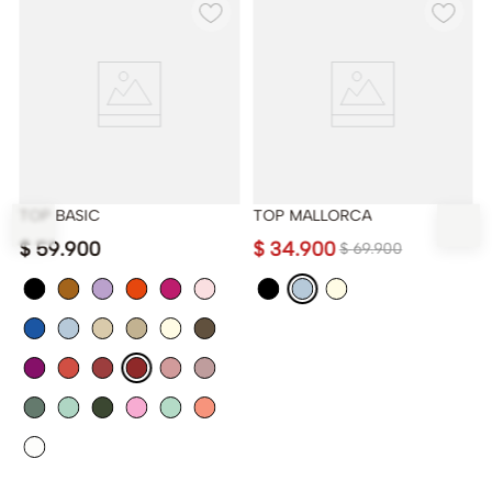
TOP BASIC
TOP MALLORCA
$
59
.
900
$
34
.
900
$
69
.
900