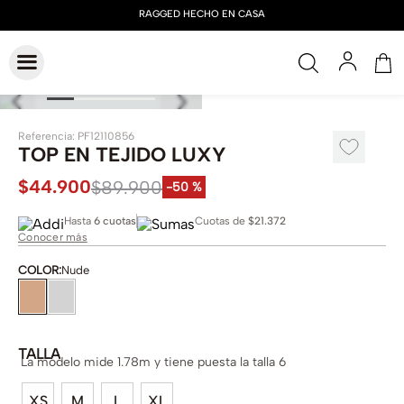
Referencia
:
PF12110856
TOP EN TEJIDO LUXY
$
44
.
900
$
89
.
900
-
50 %
Hasta
6 cuotas
Cuotas de
$21.372
Conocer más
COLOR
:
Nude
TALLA
La modelo mide 1.78m y tiene puesta la talla 6
XS
M
L
XL