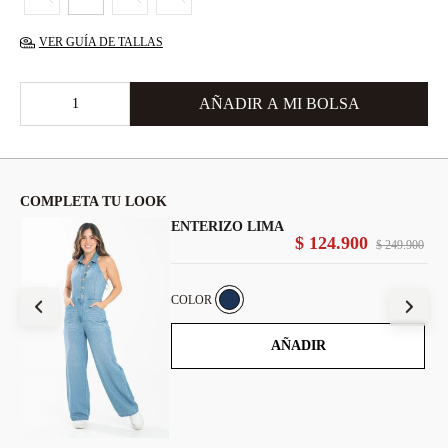
VER GUÍA DE TALLAS
COMPLETA TU LOOK
ENTERIZO LIMA
$
124
.
900
900
$
249
.
900
COLOR
AÑADIR