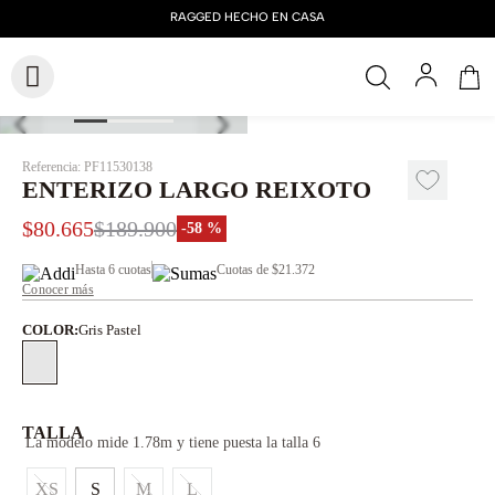
Referencia
:
PF11530138
ENTERIZO LARGO REIXOTO
$
80
.
665
$
189
.
900
-
58 %
Hasta
6 cuotas
Cuotas de
$21.372
Conocer más
COLOR
:
Gris Pastel
TALLA
La modelo mide 1.78m y tiene puesta la talla 6
XS
S
M
L