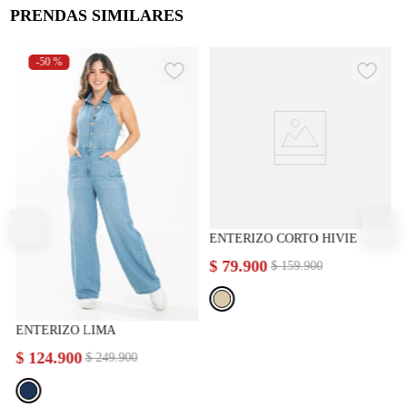
PRENDAS SIMILARES
-
50 %
ENTERIZO CORTO HIVIE
$
79
.
900
$
159
.
900
ENTERIZO LIMA
$
124
.
900
$
249
.
900