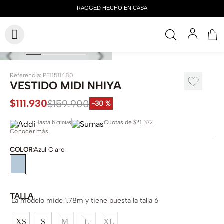
Referencia
:
PF11511480
VESTIDO MIDI NHIYA
$
111
.
930
$
159
.
900
-
30 %
Hasta
6 cuotas
Cuotas de
$21.372
Conocer más
COLOR
:
Azul Claro
TALLA
La modelo mide 1.78m y tiene puesta la talla 6
XS
S
M
L
XL