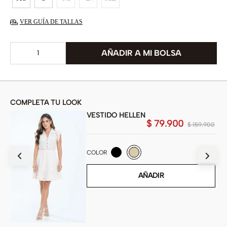
VER GUÍA DE TALLAS
COMPLETA TU LOOK
VESTIDO HELLEN
$
79
.
900
900
$
159
.
900
COLOR
AÑADIR