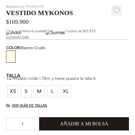
Referencia
:
PF11511470
VESTIDO MYKONOS
$
169
.
900
Hasta
6 cuotas
Cuotas de
$21.372
Conocer más
COLOR
:
Blanco Crudo
TALLA
La modelo mide 1.78m y tiene puesta la talla 6
XS
S
M
L
XL
VER GUÍA DE TALLAS