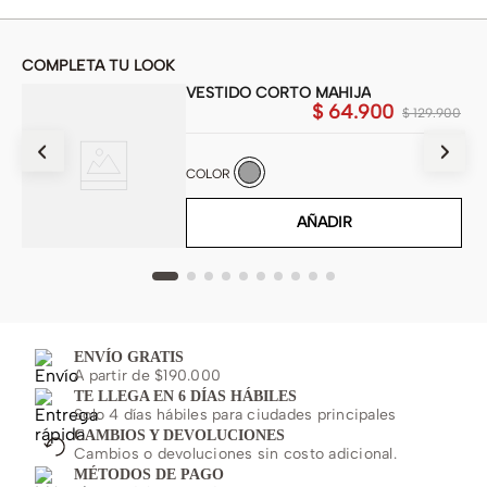
COMPLETA TU LOOK
VESTIDO CORTO MAHIJA
$
64
.
900
900
$
129
.
900
COLOR
AÑADIR
ENVÍO GRATIS
A partir de $190.000
TE LLEGA EN 6 DÍAS HÁBILES
Solo 4 días hábiles para ciudades principales
CAMBIOS Y DEVOLUCIONES
Cambios o devoluciones sin costo adicional.
MÉTODOS DE PAGO